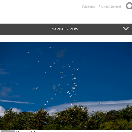
/
Connexion
Enregistrement
NAVIGUER VERS...