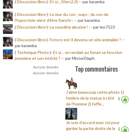
(
Discussion libre
)·
Et si... (Vers2.3)
-
- par karamba
(
Discussion libre
)·
Le mur du con ; oups ; du son de
l’hypocrisie vient d’être franchi :
-
- par karamba
(
Discussion libre
)·
La sourdine abusive !
-
- par leo7523
(
Discussion libre
)·
Fotoco est-il devenu un site animalier ?
-
-
par karamba
(
Technique Photo
)·
Et si… on rendait au forum sa fonction
première et son intérêt ?
-
- par MisterDiaph
Top commentaires
Aucune donnée
Aucune donnée
J'aime beaucoup cette photo 1)
l'ombre de la statue à côté
5
de l'homme 2) l'effe...
Je suis d'accord avec toi pour
garder la partie droite de la
5