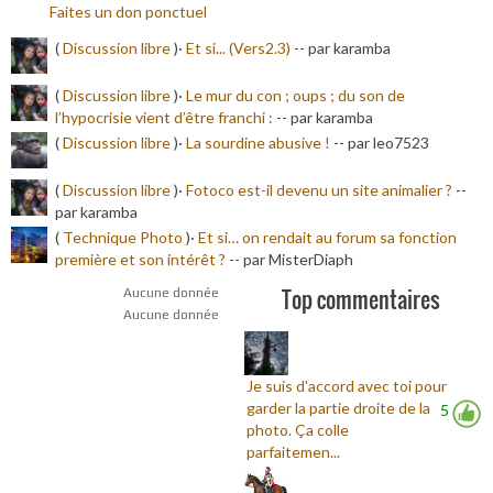
Faites un don ponctuel
(
Discussion libre
)·
Et si... (Vers2.3)
-
- par karamba
(
Discussion libre
)·
Le mur du con ; oups ; du son de
l’hypocrisie vient d’être franchi :
-
- par karamba
(
Discussion libre
)·
La sourdine abusive !
-
- par leo7523
(
Discussion libre
)·
Fotoco est-il devenu un site animalier ?
-
-
par karamba
(
Technique Photo
)·
Et si… on rendait au forum sa fonction
première et son intérêt ?
-
- par MisterDiaph
Top commentaires
Aucune donnée
Aucune donnée
Je suis d'accord avec toi pour
garder la partie droite de la
5
photo. Ça colle
parfaitemen...