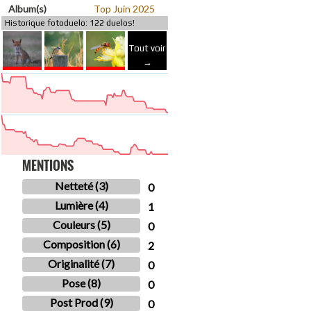
Album(s)
Top Juin 2025
Historique fotoduelo: 122 duelos!
Tout voir
→
MENTIONS
Netteté (3)
0
Lumière (4)
1
Couleurs (5)
0
Composition (6)
2
Originalité (7)
0
Pose (8)
0
Post Prod (9)
0