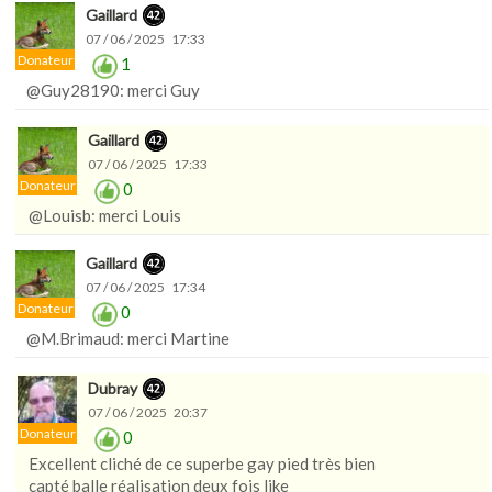
Gaillard
07 / 06 / 2025 17:33
Donateur
1
@Guy28190: merci Guy
Gaillard
07 / 06 / 2025 17:33
Donateur
0
@Louisb: merci Louis
Gaillard
07 / 06 / 2025 17:34
Donateur
0
@M.Brimaud: merci Martine
Dubray
07 / 06 / 2025 20:37
Donateur
0
Excellent cliché de ce superbe gay pied très bien
capté balle réalisation deux fois like