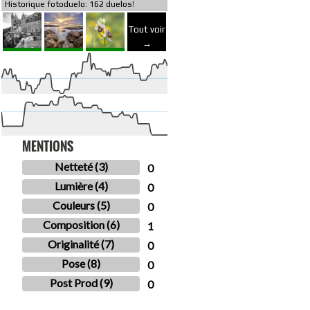
Historique fotoduelo: 162 duelos!
Tout voir
→
MENTIONS
Netteté (3)
0
Lumière (4)
0
Couleurs (5)
0
Composition (6)
1
Originalité (7)
0
Pose (8)
0
Post Prod (9)
0