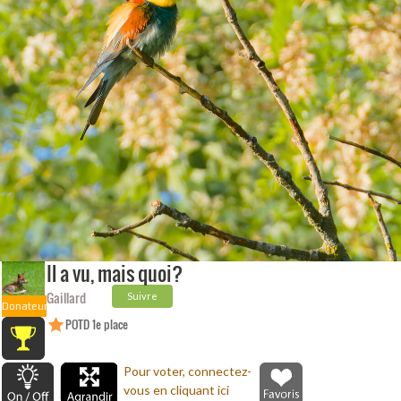
Il a vu, mais quoi?
Gaillard
Suivre
Donateur
POTD 1e place
Pour voter, connectez-
vous en cliquant ici