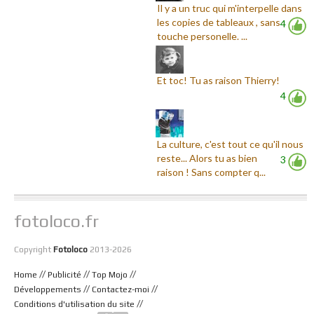
Il y a un truc qui m'interpelle dans
les copies de tableaux , sans
4
touche personelle. ...
Et toc! Tu as raison Thierry!
4
La culture, c'est tout ce qu'il nous
reste... Alors tu as bien
3
raison ! Sans compter q...
fotoloco.fr
Copyright
Fotoloco
2013-2026
//
//
//
Home
Publicité
Top Mojo
//
//
Développements
Contactez-moi
//
Conditions d'utilisation du site