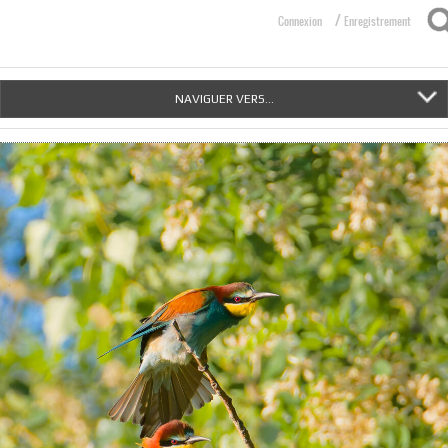
/
Connexion
Enregistrement
NAVIGUER VERS...