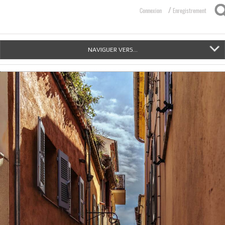
/
Connexion
Enregistrement
NAVIGUER VERS...