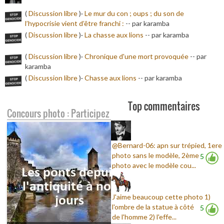
(
Discussion libre
)·
Le mur du con ; oups ; du son de
l’hypocrisie vient d’être franchi :
-
- par karamba
(
Discussion libre
)·
La chasse aux lions
-
- par karamba
(
Discussion libre
)·
Chronique d'une mort provoquée
-
- par
karamba
(
Discussion libre
)·
Chasse aux lions
-
- par karamba
Top commentaires
Concours photo : Participez
@Bernard-06: apn sur trépied, 1ere
photo sans le modèle, 2ème
5
photo avec le modèle cou...
J'aime beaucoup cette photo 1)
l'ombre de la statue à côté
5
de l'homme 2) l'effe...