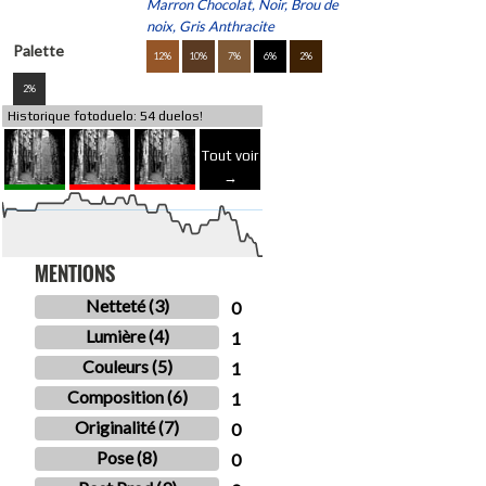
Marron Chocolat, Noir, Brou de
noix, Gris Anthracite
Palette
12%
10%
7%
6%
2%
2%
Historique fotoduelo: 54 duelos!
Tout voir
→
MENTIONS
Netteté (3)
0
Lumière (4)
1
Couleurs (5)
1
Composition (6)
1
Originalité (7)
0
Pose (8)
0