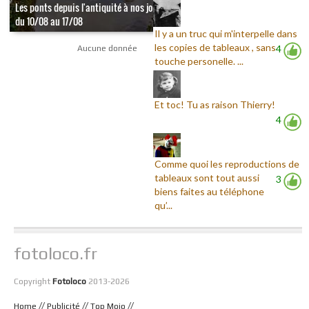
Les ponts depuis l'antiquité à nos jours -
du 10/08 au 17/08
Il y a un truc qui m'interpelle dans
les copies de tableaux , sans
4
Aucune donnée
touche personelle. ...
Et toc! Tu as raison Thierry!
4
Comme quoi les reproductions de
tableaux sont tout aussi
3
biens faites au téléphone
qu’...
fotoloco.fr
Copyright
Fotoloco
2013-2026
//
//
//
Home
Publicité
Top Mojo