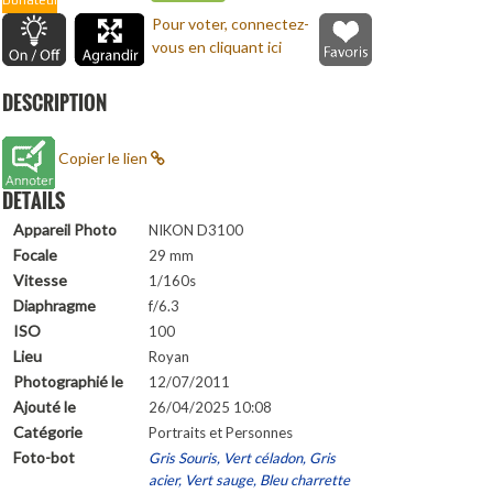
Donateur
Pour voter, connectez-
vous en cliquant ici
DESCRIPTION
Copier le lien
DETAILS
Appareil Photo
NIKON D3100
Focale
29 mm
Vitesse
1/160s
Diaphragme
f/6.3
ISO
100
Lieu
Royan
Photographié le
12/07/2011
Ajouté le
26/04/2025 10:08
Catégorie
Portraits et Personnes
Foto-bot
Gris Souris, Vert céladon, Gris
acier, Vert sauge, Bleu charrette