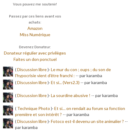
Vous pouvez me soutenir!
Passez par ces liens avant vos
achats:
Amazon
Miss Numérique
Devenez Donateur:
Donateur régulier avec privilèges
Faites un don ponctuel
(
Discussion libre
)·
Le mur du con ; oups ; du son de
l’hypocrisie vient d’être franchi :
-
- par karamba
(
Discussion libre
)·
Et si... (Vers2.3)
-
- par karamba
(
Discussion libre
)·
La sourdine abusive !
-
- par karamba
(
Technique Photo
)·
Et si… on rendait au forum sa fonction
première et son intérêt ?
-
- par karamba
(
Discussion libre
)·
Fotoco est-il devenu un site animalier ?
-
-
par karamba