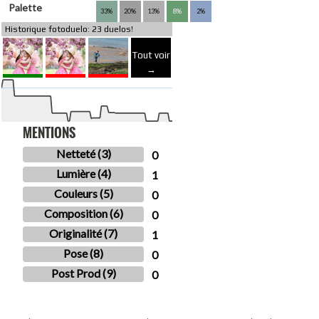
Palette
33%
20%
13%
8%
2%
Historique fotoduelo: 23 duelos!
Tout voir
→
MENTIONS
Netteté (3)
0
Lumière (4)
1
Couleurs (5)
0
Composition (6)
0
Originalité (7)
1
Pose (8)
0
Post Prod (9)
0