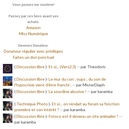
Vous pouvez me soutenir!
Passez par ces liens avant vos
achats:
Amazon
Miss Numérique
Devenez Donateur:
Donateur régulier avec privilèges
Faites un don ponctuel
(
Discussion libre
)·
Et si... (Vers2.3)
-
- par Theodoric
(
Discussion libre
)·
Le mur du con ; oups ; du son de
l’hypocrisie vient d’être franchi :
-
- par MisterDiaph
(
Discussion libre
)·
La sourdine abusive !
-
- par karamba
(
Technique Photo
)·
Et si… on rendait au forum sa fonction
première et son intérêt ?
-
- par karamba
(
Discussion libre
)·
Fotoco est-il devenu un site animalier ?
-
-
par karamba