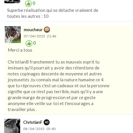
0
Superbe réalisation qui se détache vraiment de
toutes les autres : 10
moucheur
07 / 04 / 2015 21:46
0
Merci a tous
ChristianB franchement tu as mauvais esprit tu
insinues qu'il pourrait y avoir des rétentions de
notes copinages descente de moyenne et autres
joyeusetés ,tu connais mal la nature humaine ce 4
que tu réprouves c'est un cadeaux et oui la personne
signifie que ce n’est pas terrible, mais qu'il y a une
grande marge de progression et par ce geste
anonyme elle veille sur toi et t'encourages a
travailler plus .
ChristianF
08 / 04 / 2015 05:40