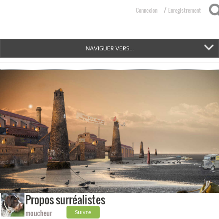
/
Connexion
Enregistrement
NAVIGUER VERS...
Propos surréalistes
moucheur
Suivre