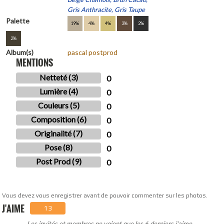
Gris Anthracite, Gris Taupe
Palette
19%
4%
4%
3%
2%
2%
Album(s)
pascal postprod
MENTIONS
Netteté (3)
0
Lumière (4)
0
Couleurs (5)
0
Composition (6)
0
Originalité (7)
0
Pose (8)
0
Post Prod (9)
0
Vous devez vous enregistrer avant de pouvoir commenter sur les photos.
J'AIME
13
Les invités et membres ne voient que les 6 derniers j'aime.