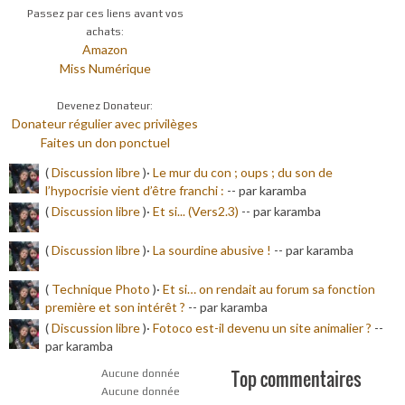
Passez par ces liens avant vos
achats:
Amazon
Miss Numérique
Devenez Donateur:
Donateur régulier avec privilèges
Faites un don ponctuel
(
Discussion libre
)·
Le mur du con ; oups ; du son de
l’hypocrisie vient d’être franchi :
-
- par karamba
(
Discussion libre
)·
Et si... (Vers2.3)
-
- par karamba
(
Discussion libre
)·
La sourdine abusive !
-
- par karamba
(
Technique Photo
)·
Et si… on rendait au forum sa fonction
première et son intérêt ?
-
- par karamba
(
Discussion libre
)·
Fotoco est-il devenu un site animalier ?
-
-
par karamba
Top commentaires
Aucune donnée
Aucune donnée