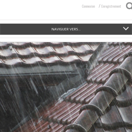
/
Connexion
Enregistrement
NAVIGUER VERS...