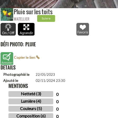
Pluie sur les toits
WATELLIER
Suivre
DÉFI PHOTO: PLUIE
Copier le lien
DETAILS
Photographié le
22/05/2023
Ajouté le
02/11/2024 23:30
MENTIONS
Netteté (3)
0
Lumière (4)
0
Couleurs (5)
0
Composition (6)
0