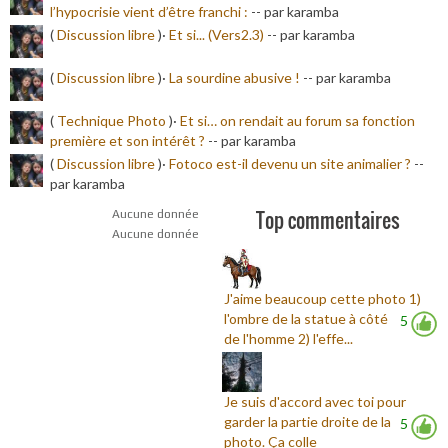
l’hypocrisie vient d’être franchi :
-
- par karamba
(
Discussion libre
)·
Et si... (Vers2.3)
-
- par karamba
(
Discussion libre
)·
La sourdine abusive !
-
- par karamba
(
Technique Photo
)·
Et si… on rendait au forum sa fonction
première et son intérêt ?
-
- par karamba
(
Discussion libre
)·
Fotoco est-il devenu un site animalier ?
-
-
par karamba
Top commentaires
Aucune donnée
Aucune donnée
J'aime beaucoup cette photo 1)
l'ombre de la statue à côté
5
de l'homme 2) l'effe...
Je suis d'accord avec toi pour
garder la partie droite de la
5
photo. Ça colle