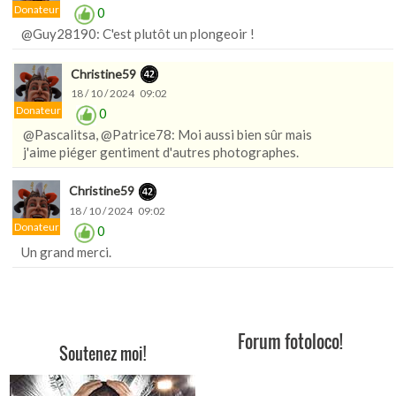
Donateur
0
@Guy28190: C'est plutôt un plongeoir !
Christine59
18 / 10 / 2024 09:02
Donateur
0
@Pascalitsa, @Patrice78: Moi aussi bien sûr mais
j'aime piéger gentiment d'autres photographes.
Christine59
18 / 10 / 2024 09:02
Donateur
0
Un grand merci.
Forum fotoloco!
Soutenez moi!