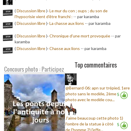
(
Discussion libre
)·
Le mur du con ; oups ; du son de
l’hypocrisie vient d’être franchi :
-
- par karamba
(
Discussion libre
)·
La chasse aux lions
-
- par karamba
(
Discussion libre
)·
Chronique d'une mort provoquée
-
- par
karamba
(
Discussion libre
)·
Chasse aux lions
-
- par karamba
Top commentaires
Concours photo : Participez
@Bernard-06: apn sur trépied, 1ere
photo sans le modèle, 2ème
5
photo avec le modèle cou...
J'aime beaucoup cette photo 1)
l'ombre de la statue à côté
5
de l'homme 2) l'effe...