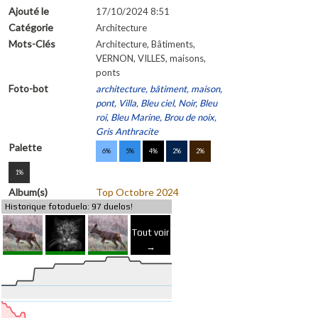
Ajouté le
17/10/2024 8:51
Catégorie
Architecture
Mots-Clés
Architecture, Bâtiments,
VERNON, VILLES, maisons,
ponts
Foto-bot
architecture, bâtiment, maison,
pont, Villa, Bleu ciel, Noir, Bleu
roi, Bleu Marine, Brou de noix,
Gris Anthracite
Palette
6%
5%
4%
2%
2%
1%
Album(s)
Top Octobre 2024
Historique fotoduelo: 97 duelos!
Tout voir
→