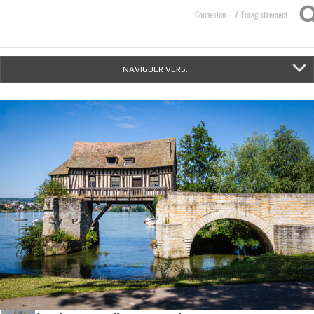
/
Connexion
Enregistrement
NAVIGUER VERS...