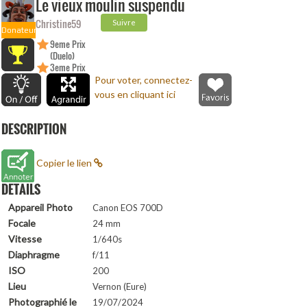
Le vieux moulin suspendu
Christine59
Suivre
Donateur
9eme Prix
(Duelo)
3eme Prix
(Duelo)
Pour voter, connectez-
vous en cliquant ici
DESCRIPTION
Copier le lien
DETAILS
Appareil Photo
Canon EOS 700D
Focale
24 mm
Vitesse
1/640s
Diaphragme
f/11
ISO
200
Lieu
Vernon (Eure)
Photographié le
19/07/2024