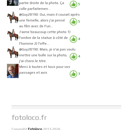
partie droite de la photo. Ça
5
colle parfaitemen...
@Guy28190: Oui, mais il courait après
une femelle, alors j'ai pensé
5
au film avec de Fun...
J'aime beaucoup cette photo 1)
l'ombre de la statue à côté de
4
l'homme 2) l'effe...
@Guy28190: Mais, je n'ai pas voulu
mettre une bulle sur la photo,
4
j'ai choisi le titre.
Merci à toutes et tous pour vos
passages et avis
3
fotoloco.fr
Copyright
Fotoloco
2013-2026