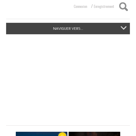
/
Connexion
Enregistrement
NAVIGUER VERS...