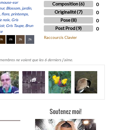
, mouse-ear
Composition (6)
0
ur, Blossom, jardin,
Originalité (7)
0
e, flore, printemps,
Pose (8)
e noix, Gris
0
oir, Gris Taupe, Brun
Post Prod (9)
0
se
Raccourcis Clavier
6%
6%
2%
2%
 membres ne voient que les 6 derniers j'aime.
.
Soutenez moi!