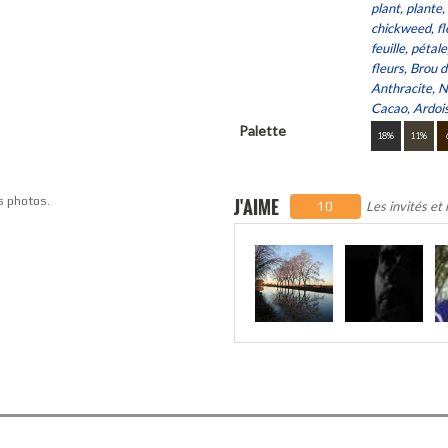
plant, plante
chickweed, fle
feuille, pétal
fleurs, Brou d
Anthracite, N
Cacao, Ardoi
Palette
18%
11%
s photos.
J'AIME
Les invités et
10