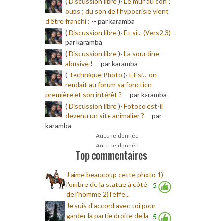
(
Discussion libre
)·
Le mur du con ;
oups ; du son de l’hypocrisie vient
d’être franchi :
-
- par karamba
(
Discussion libre
)·
Et si... (Vers2.3)
-
-
par karamba
(
Discussion libre
)·
La sourdine
abusive !
-
- par karamba
(
Technique Photo
)·
Et si… on
rendait au forum sa fonction
première et son intérêt ?
-
- par karamba
(
Discussion libre
)·
Fotoco est-il
devenu un site animalier ?
-
- par
karamba
Aucune donnée
Aucune donnée
Top commentaires
J'aime beaucoup cette photo 1)
l'ombre de la statue à côté
5
de l'homme 2) l'effe...
Je suis d'accord avec toi pour
garder la partie droite de la
5