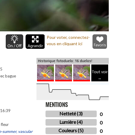
Pour voter, connectez-
vous en cliquant ici
Historique fotoduelo: 16 duelos!
R5
Tout voir
ec bague
→
MENTIONS
16:39
Netteté (3)
0
Lumière (4)
0
 fleur
Couleurs (5)
0
n-summer, vascular