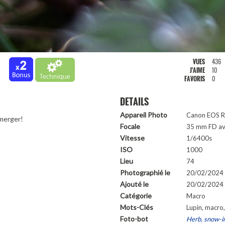
VUES
436
J'AIME
10
FAVORIS
0
DETAILS
Appareil Photo
Canon EOS 
émerger!
Focale
35 mm FD av
Vitesse
1/6400s
ISO
1000
Lieu
74
Photographié le
20/02/2024
Ajouté le
20/02/2024 
Catégorie
Macro
Mots-Clés
Lupin, macro,
Foto-bot
Herb, snow-i