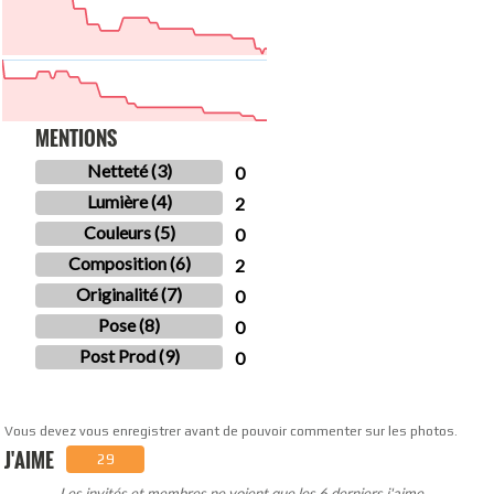
MENTIONS
Netteté (3)
0
Lumière (4)
2
Couleurs (5)
0
Composition (6)
2
Originalité (7)
0
Pose (8)
0
Post Prod (9)
0
Vous devez vous enregistrer avant de pouvoir commenter sur les photos.
J'AIME
29
Les invités et membres ne voient que les 6 derniers j'aime.