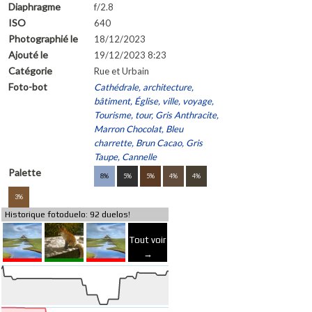
Diaphragme
f/2.8
ISO
640
Photographié le
18/12/2023
Ajouté le
19/12/2023 8:23
Catégorie
Rue et Urbain
Foto-bot
Cathédrale, architecture,
bâtiment, Église, ville, voyage,
Tourisme, tour, Gris Anthracite,
Marron Chocolat, Bleu
charrette, Brun Cacao, Gris
Taupe, Cannelle
Palette
8%
5%
5%
4%
4%
3%
Historique fotoduelo: 92 duelos!
Tout voir
→