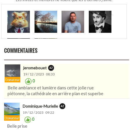
.
COMMENTAIRES
jeromebouet
19 / 12 / 2023 08:33
Donateur
0
Belle ambiance et lumière dans cette jolie rue
piétonne, la cathédrale en arrière plan est superbe
Dominique-Murielle
19 / 12 / 2023 09:22
Donateur
0
Belle prise