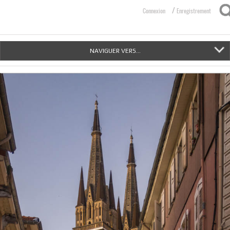
/
Connexion
Enregistrement
NAVIGUER VERS...