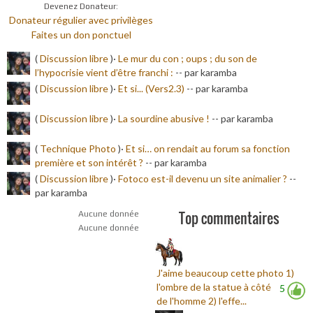
Devenez Donateur:
Donateur régulier avec privilèges
Faites un don ponctuel
(
Discussion libre
)·
Le mur du con ; oups ; du son de
l’hypocrisie vient d’être franchi :
-
- par karamba
(
Discussion libre
)·
Et si... (Vers2.3)
-
- par karamba
(
Discussion libre
)·
La sourdine abusive !
-
- par karamba
(
Technique Photo
)·
Et si… on rendait au forum sa fonction
première et son intérêt ?
-
- par karamba
(
Discussion libre
)·
Fotoco est-il devenu un site animalier ?
-
-
par karamba
Top commentaires
Aucune donnée
Aucune donnée
J'aime beaucoup cette photo 1)
l'ombre de la statue à côté
5
de l'homme 2) l'effe...