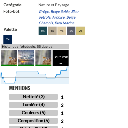
Catégorie
Nature et Paysage
Foto-bot
Grège, Beige Sable, Bleu
pétrole, Ardoise, Beige
Chamois, Bleu Marine
Palette
8%
4%
4%
2%
2%
2%
Historique fotoduelo: 33 duelos!
Tout voir
→
MENTIONS
Netteté (3)
1
Lumière (4)
2
Couleurs (5)
1
Composition (6)
2