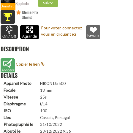
3pphoto
Suivre
Donateur
10eme Prix
(Duelo)
Pour voter, connectez-
vous en cliquant ici
DESCRIPTION
Copier le lien
DETAILS
Appareil Photo
NIKON D5500
Focale
18 mm
Vitesse
25s
Diaphragme
f/14
ISO
100
Lieu
Cascais, Portugal
Photographié le
31/10/2022
Ajouté le
23/12/2022 9:56