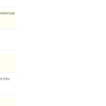
i beaucoup
et très