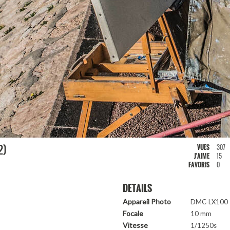
2)
VUES
307
J'AIME
15
FAVORIS
0
DETAILS
Appareil Photo
DMC-LX100
Focale
10 mm
Vitesse
1/1250s