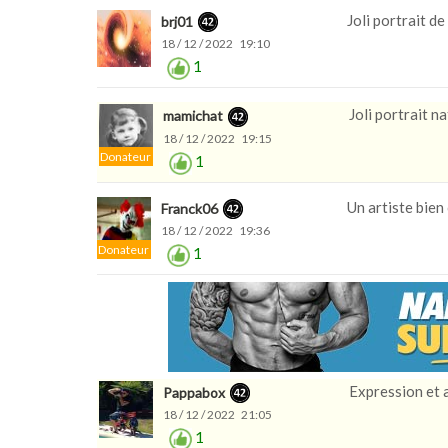
Joli portrait de
brj01
18 / 12 / 2022 19:10
1
Joli portrait na
mamichat
18 / 12 / 2022 19:15
Donateur
1
Un artiste bien 
Franck06
18 / 12 / 2022 19:36
Donateur
1
Expression et a
Pappabox
18 / 12 / 2022 21:05
1