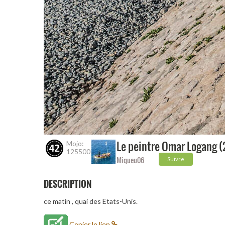
Le peintre Omar Logang (
Mojo:
125500
Miqueu06
Suivre
DESCRIPTION
ce matin , quai des Etats-Unis.
Copier le lien