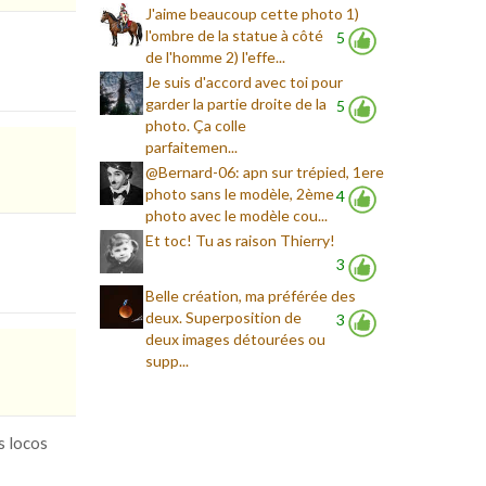
J'aime beaucoup cette photo 1)
l'ombre de la statue à côté
5
de l'homme 2) l'effe...
Je suis d'accord avec toi pour
garder la partie droite de la
5
photo. Ça colle
parfaitemen...
@Bernard-06: apn sur trépied, 1ere
photo sans le modèle, 2ème
4
photo avec le modèle cou...
Et toc! Tu as raison Thierry!
3
Belle création, ma préférée des
deux. Superposition de
3
deux images détourées ou
supp...
s locos