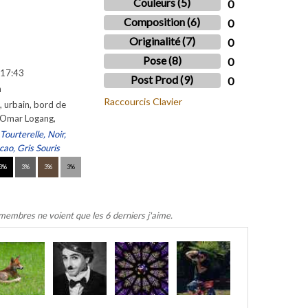
Couleurs (5)
0
Composition (6)
0
Originalité (7)
0
Pose (8)
0
17:43
Post Prod (9)
0
n
Raccourcis Clavier
, urbain, bord de
, Omar Logang,
Tourterelle, Noir,
cao, Gris Souris
3%
3%
3%
3%
 membres ne voient que les 6 derniers j'aime.