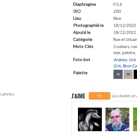
Diaphragme
f/5.6
ISO
200
Lieu
Nice
Photographié le
18/12/2022
Ajouté le
18/12/2022 
Catégorie
Rue et Urbai
Mots-Clés
Couleurs, rue
mer, peintre
Foto-bot
Ardoise, Gris 
Gris, Brun Ca
Palette
3%
3%
s photos.
J'AIME
Les invités et
15