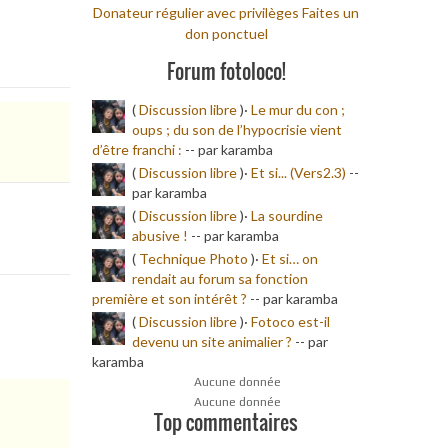
Donateur régulier avec privilèges
Faites un
don ponctuel
Forum fotoloco!
(
Discussion libre
)·
Le mur du con ;
oups ; du son de l’hypocrisie vient
d’être franchi :
-
- par karamba
(
Discussion libre
)·
Et si... (Vers2.3)
-
-
par karamba
(
Discussion libre
)·
La sourdine
abusive !
-
- par karamba
(
Technique Photo
)·
Et si… on
rendait au forum sa fonction
première et son intérêt ?
-
- par karamba
(
Discussion libre
)·
Fotoco est-il
devenu un site animalier ?
-
- par
karamba
Aucune donnée
Aucune donnée
Top commentaires