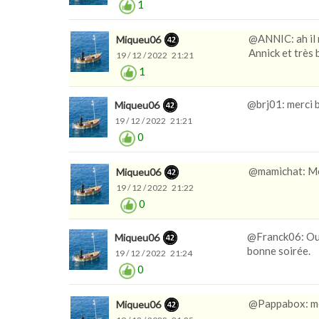
1
@ANNIC: ah il n
Miqueu06
Annick et très 
19 / 12 / 2022 21:21
1
@brj01: merci 
Miqueu06
19 / 12 / 2022 21:21
0
@mamichat: Mer
Miqueu06
19 / 12 / 2022 21:22
0
@Franck06: Oui 
Miqueu06
bonne soirée.
19 / 12 / 2022 21:24
0
@Pappabox: mer
Miqueu06