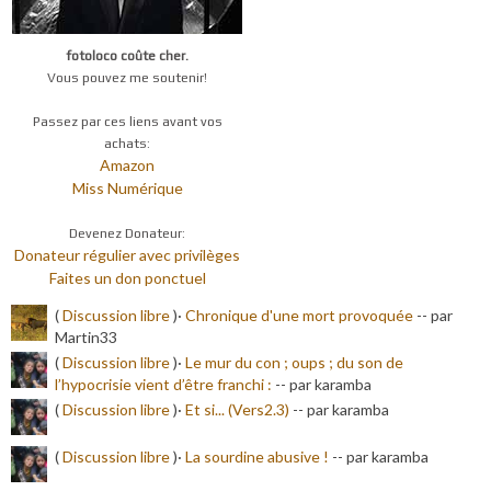
fotoloco coûte cher.
Vous pouvez me soutenir!
Passez par ces liens avant vos
achats:
Amazon
Miss Numérique
Devenez Donateur:
Donateur régulier avec privilèges
Faites un don ponctuel
(
Discussion libre
)·
Chronique d'une mort provoquée
-
- par
Martin33
(
Discussion libre
)·
Le mur du con ; oups ; du son de
l’hypocrisie vient d’être franchi :
-
- par karamba
(
Discussion libre
)·
Et si... (Vers2.3)
-
- par karamba
(
Discussion libre
)·
La sourdine abusive !
-
- par karamba