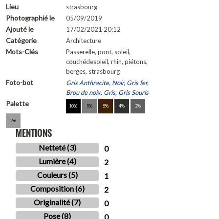
Lieu
strasbourg
Photographié le
05/09/2019
Ajouté le
17/02/2021 20:12
Catégorie
Architecture
Mots-Clés
Passerelle, pont, soleil,
couchédesoleil, rhin, piétons,
berges, strasbourg
Foto-bot
Gris Anthracite, Noir, Gris fer,
Brou de noix, Gris, Gris Souris
Palette
10%
5%
5%
4%
2%
2%
MENTIONS
Netteté (3)
0
Lumière (4)
2
Couleurs (5)
1
Composition (6)
2
Originalité (7)
0
Pose (8)
0