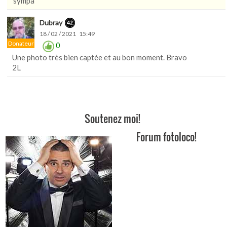
sympa
Dubray
18 / 02 / 2021 15:49
Donateur
0
Une photo très bien captée et au bon moment. Bravo
2L
Soutenez moi!
Forum fotoloco!