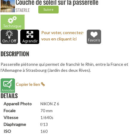
Couché de soleil sur la passerelle
STAERLE
Suivre
Pour voter, connectez-
vous en cliquant ici
DESCRIPTION
Passerelle piétonne qui permet de franchir le Rhin, entre la France et
l'Allemagne à Strasbourg (Jardin des deux Rives).
Copier le lien
DETAILS
Appareil Photo
NIKON Z 6
Focale
70 mm
Vitesse
1/640s
Diaphragme
f/13
ISO
160