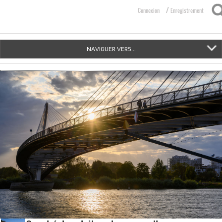
/
Connexion
Enregistrement
NAVIGUER VERS...