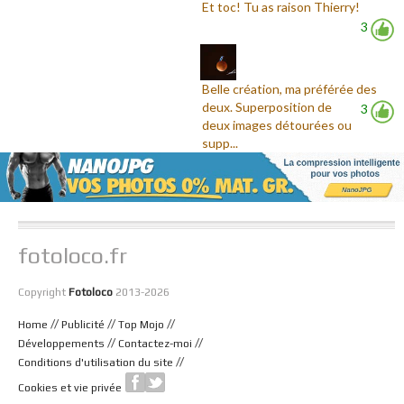
Et toc! Tu as raison Thierry!
3
Belle création, ma préférée des
deux. Superposition de
3
deux images détourées ou
supp...
fotoloco.fr
Copyright
Fotoloco
2013-2026
//
//
//
Home
Publicité
Top Mojo
//
//
Développements
Contactez-moi
//
Conditions d'utilisation du site
Cookies et vie privée