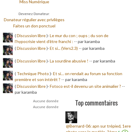
Miss Numérique
Devenez Donateur:
Donateur régulier avec privilèges
Faites un don ponctuel
(
Discussion libre
)·
Le mur du con ; oups ; du son de
l’hypocrisie vient d’être franchi :
-
- par karamba
(
Discussion libre
)·
Et si... (Vers2.3)
-
- par karamba
(
Discussion libre
)·
La sourdine abusive !
-
- par karamba
(
Technique Photo
)·
Et si… on rendait au forum sa fonction
première et son intérêt ?
-
- par karamba
(
Discussion libre
)·
Fotoco est-il devenu un site animalier ?
-
-
par karamba
Top commentaires
Aucune donnée
Aucune donnée
@Bernard-06: apn sur trépied, 1ere
photo sans le modèle, 2ème