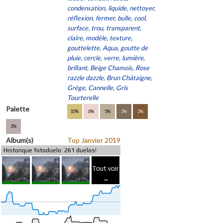
condensation, liquide, nettoyer,
réflexion, fermer, bulle, cool,
surface, trou, transparent,
claire, modèle, texture,
gouttelette, Aqua, goutte de
pluie, cercle, verre, lumière,
brillant, Beige Chamois, Rose
razzle dazzle, Brun Châtaigne,
Grège, Cannelle, Gris
Tourterelle
Palette
10%
6%
5%
3%
2%
2%
Album(s)
Top Janvier 2019
Historique fotoduelo: 261 duelos!
Tout voir
→