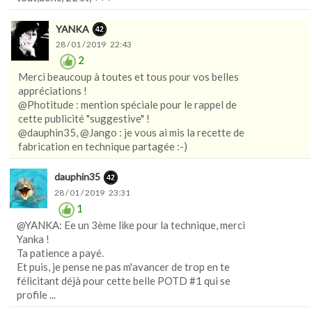
YANKA
28 / 01 / 2019 22:43
2
Merci beaucoup à toutes et tous pour vos belles
appréciations !
@Photitude : mention spéciale pour le rappel de
cette publicité "suggestive" !
@dauphin35, @Jango : je vous ai mis la recette de
fabrication en technique partagée :-)
dauphin35
28 / 01 / 2019 23:31
1
@YANKA: Ee un 3ème like pour la technique, merci
Yanka !
Ta patience a payé.
Et puis, je pense ne pas m'avancer de trop en te
félicitant déjà pour cette belle POTD #1 qui se
profile ...