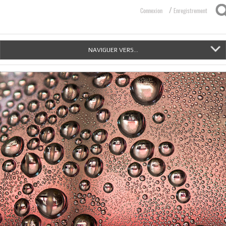
/
Connexion
Enregistrement
NAVIGUER VERS...