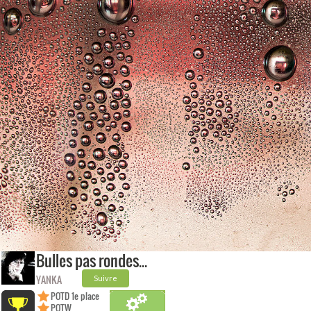
Bulles pas rondes…
YANKA
Suivre
POTD 1e place
POTW