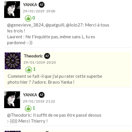
YANKA
29 / 01 / 2019 19:00
0
@genevieve_3824, @patguill, @lolo27: Merci à tous
les trois !
Laurent : Ne t'inquiète pas, même sans L, tu es
pardonné :-))
Theodoric
29 / 01 / 2019 20:20
1
Comment se fait-il que j'ai pu rater cette superbe
photo hier ? J'adore. Bravo Yanka !
YANKA
29 / 01 / 2019 21:22
1
@Theodoric: Il suffit de ne pas être passé dessus
:-))))) Merci Thierry !