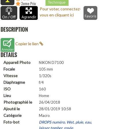
3eme Prix
(Duelo)
Pour voter, connectez-
vous en cliquant ici
DESCRIPTION
Copier le lien
DETAILS
Appareil Photo
NIKON D7100
Focale
105 mm
Vitesse
1/320s
Diaphragme
f/4
ISO
160
Lieu
Home
Photographié le
26/04/2018
Ajouté le
28/01/2019 10:58
Catégorie
Macro
Foto-bot
DROPS numéro, Wet, pluie, eau,
laisser tomber, rosée,