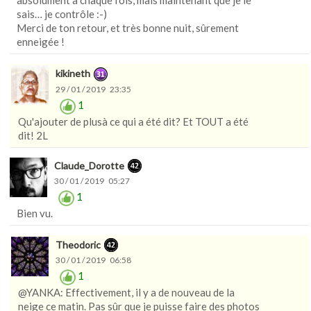
absolument à chaque fois, mais maintenant que je le
sais… je contrôle :-)
Merci de ton retour, et très bonne nuit, sûrement
enneigée !
kikineth
29 / 01 / 2019 23:35
1
Qu'ajouter de plusà ce qui a été dit? Et TOUT a été
dit! 2L
Claude_Dorotte
30 / 01 / 2019 05:27
1
Bien vu.
Theodoric
30 / 01 / 2019 06:58
1
@YANKA: Effectivement, il y a de nouveau de la
neige ce matin. Pas sûr que je puisse faire des photos