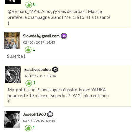
0
@Bernard_MZB: Allez, j'y vais de ce pas ! Mais je
préfère le champagne blanc ! Merci à toi et à ta santé
!
Slowdef@gmail.com
02 / 02 / 2019 14:43
1
Superbe !
reactivezoulou
02 / 02 / 2019 18:04
1
Ma..gni..fi..que !!! une super réussite, bravo YANKA
pour cette 1e place et superbe PDV 2L bien entendu
!!
Joseph1960
03 / 02 / 2019 01:45
1