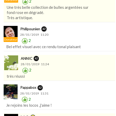
Donateur
2
Une très belle collection de bulles argentées sur
fond rose en dégradé.
Très artistique.
Philipounien
28 / 01 / 2019 11:20
Donateur
2
Bel effet visuel avec ce rendu tonal plaisant
ANNIC
28 / 01 / 2019 11:24
2
très réussi
Pappabox
28 / 01 / 2019 11:31
2
Je rejoins les locos ,j'aime !