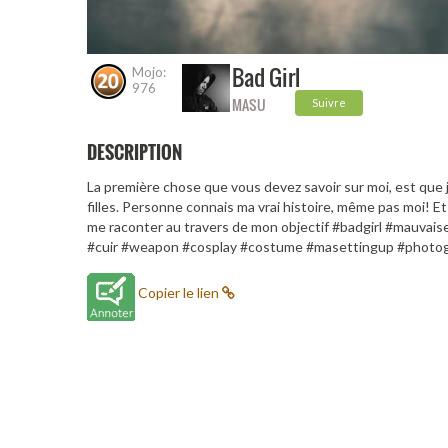
Bad Girl
Mojo:
976
MASU
Suivre
DESCRIPTION
La première chose que vous devez savoir sur moi, est que 
filles. Personne connais ma vrai histoire, même pas moi! Et
me raconter au travers de mon objectif #badgirl #mauvaise
#cuir #weapon #cosplay #costume #masettingup #photo
Copier le lien