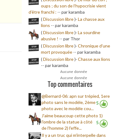
oups ; du son de l’hypocrisie vient
d’être franchi :
-
- par karamba
(
Discussion libre
)·
La chasse aux
lions
-
- par karamba
(
Discussion libre
)·
La sourdine
abusive !
-
- par Thor
(
Discussion libre
)·
Chronique d'une
mort provoquée
-
- par karamba
(
Discussion libre
)·
Chasse aux lions
-
- par karamba
Aucune donnée
Aucune donnée
Top commentaires
@Bernard-06: apn sur trépied, 1ere
photo sans le modèle, 2ème
5
photo avec le modèle cou...
J'aime beaucoup cette photo 1)
l'ombre de la statue à côté
5
de l'homme 2) l'effe...
Il y a un truc qui m'interpelle dans