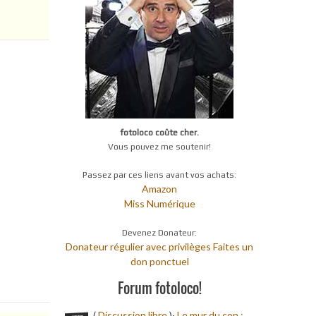
fotoloco coûte cher.
Vous pouvez me soutenir!
Passez par ces liens avant vos achats:
Amazon
Miss Numérique
Devenez Donateur:
Donateur régulier avec privilèges
Faites un
don ponctuel
Forum fotoloco!
(
Discussion libre
)·
Le mur du con ;