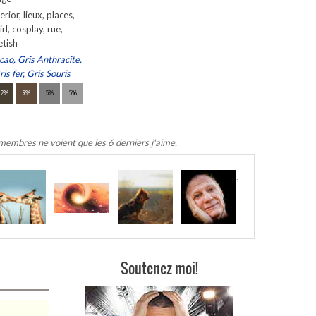
erior, lieux, places,
rl, cosplay, rue,
etish
cao, Gris Anthracite,
is fer, Gris Souris
12%
9%
5%
5%
 membres ne voient que les 6 derniers j'aime.
.
Soutenez moi!