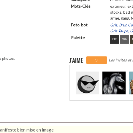
Mots-Clés
exterieur, ext
stocks, bad gi
arme, gang, f
Foto-bot
Gris, Brun Ca
Gris Taupe, Gr
Palette
21%
18%
s photos.
J'AIME
Les invités et
9
anifeste bien mise en image