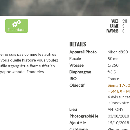
VUES
991
J'AIME
9
FAVORIS
0
DETAILS
Appareil Photo
Nikon d850
je ne suis pas comme les autres
Focale
50 mm
 vous quelle histoire vous voulez
Vitesse
1/250
fille #gang #rue #arme #fetish
graphe #model #modeles
Diaphragme
f/3.5
ISO
France
Objectif
Sigma 17-50
HSM EX – M
4 Avis sur cet
laissez votre 
Lieu
ANTONY
Photographié le
03/08/2018
Ajouté le
15/10/2018 
Catégorie
Photo-mont