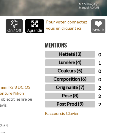
Pour voter, connectez-
vous en cliquant ici
MENTIONS
Netteté (3)
0
Lumière (4)
1
Couleurs (5)
0
Composition (6)
0
Originalité (7)
 mm f/2,8 DC OS
2
onture Nikon
Pose (8)
2
 objectif: les lire ou
Post Prod (9)
2
avis.
Raccourcis Clavier
2:54
age