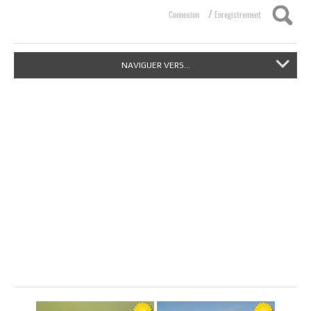
/
Connexion
Enregistrement
NAVIGUER VERS...