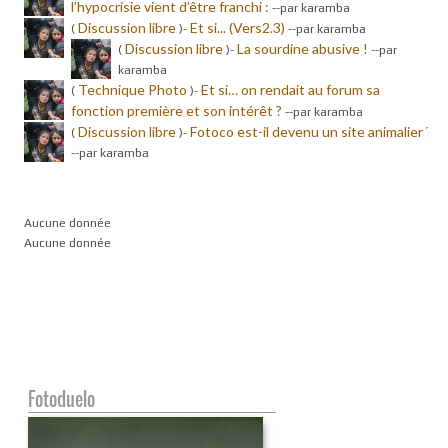
l’hypocrisie vient d’être franchi :
-
-par karamba
Discussion libre
Et si... (Vers2.3)
(
)-
-
-par karamba
Discussion libre
La sourdine abusive !
(
)-
-
-par
karamba
Technique Photo
Et si… on rendait au forum sa
(
)-
fonction première et son intérêt ?
-
-par karamba
Discussion libre
Fotoco est-il devenu un site animalier ?
(
)-
-
-par karamba
Aucune donnée
Aucune donnée
Fotoduelo