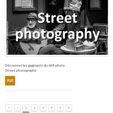
Découvrez les gagnants du défi photo
Street photography
PLUS
«
‹
1
2
3
4
5
6