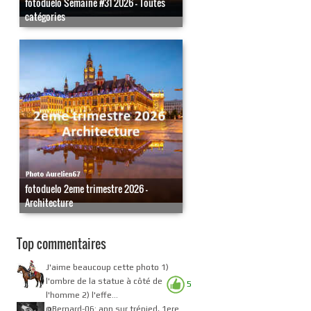
fotoduelo Semaine #31 2026 - Toutes
catégories
fotoduelo 2eme trimestre 2026 -
Architecture
Top commentaires
J'aime beaucoup cette photo 1)
l'ombre de la statue à côté de
5
l'homme 2) l'effe...
@Bernard-06: apn sur trépied, 1ere