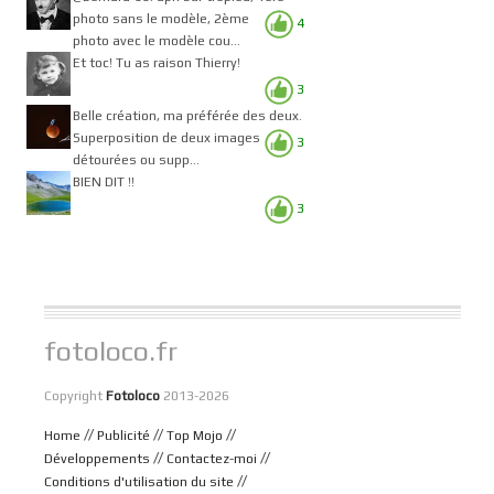
photo sans le modèle, 2ème
4
photo avec le modèle cou...
Et toc! Tu as raison Thierry!
3
Belle création, ma préférée des deux.
Superposition de deux images
3
détourées ou supp...
BIEN DIT !!
3
fotoloco.fr
Copyright
Fotoloco
2013-2026
//
//
//
Home
Publicité
Top Mojo
//
//
Développements
Contactez-moi
//
Conditions d'utilisation du site