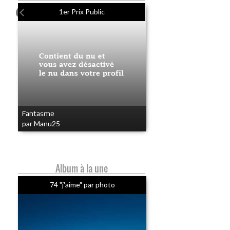
1er Prix Public
Fantasme
par Manu25
Album à la une
74 "j'aime" par photo