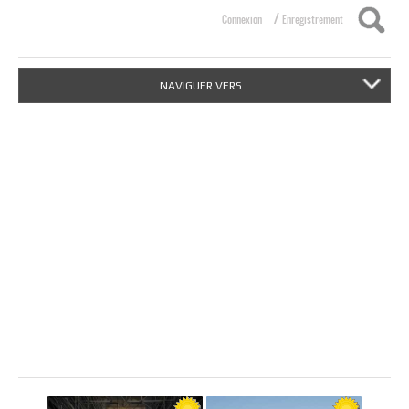
/
Connexion
Enregistrement
NAVIGUER VERS...