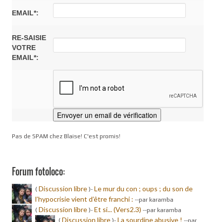
EMAIL*:
RE-SAISIE
VOTRE
EMAIL*:
Pas de SPAM chez Blaise! C'est promis!
Forum fotoloco:
Discussion libre
Le mur du con ; oups ; du son de
(
)-
l’hypocrisie vient d’être franchi :
-
-par karamba
Discussion libre
Et si... (Vers2.3)
(
)-
-
-par karamba
Discussion libre
La sourdine abusive !
(
)-
-
-par