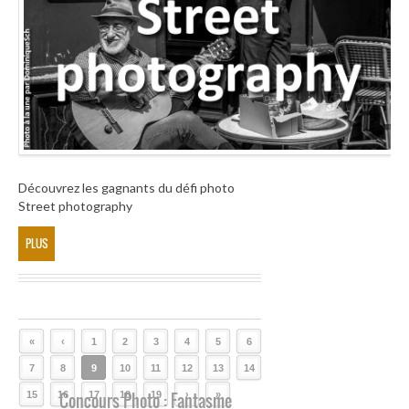
Découvrez les gagnants du défi photo
Street photography
PLUS
«
‹
1
2
3
4
5
6
7
8
9
10
11
12
13
14
15
16
Concours Photo : Fantasme
17
18
19
›
»