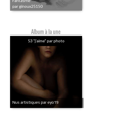
Fantasme
par ginoux25150
Album à la une
53 "j'aime" par photo
Nus artistiques par eyo19