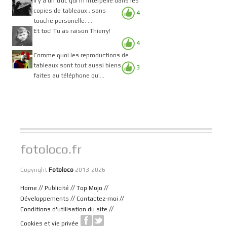
Il y a un truc qui m'interpelle dans les
copies de tableaux , sans
4
touche personelle. ...
Et toc! Tu as raison Thierry!
4
Comme quoi les reproductions de
tableaux sont tout aussi biens
3
faites au téléphone qu’...
fotoloco.fr
Copyright
Fotoloco
2013-2026
//
//
//
Home
Publicité
Top Mojo
//
//
Développements
Contactez-moi
//
Conditions d'utilisation du site
Cookies et vie privée