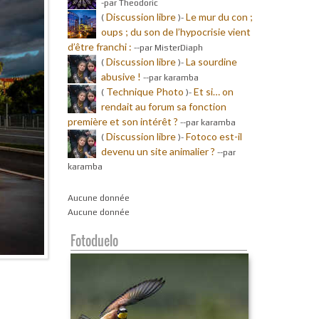
-par Theodoric
Discussion libre
Le mur du con ;
(
)-
oups ; du son de l’hypocrisie vient
d’être franchi :
-
-par MisterDiaph
Discussion libre
La sourdine
(
)-
abusive !
-
-par karamba
Technique Photo
Et si… on
(
)-
rendait au forum sa fonction
première et son intérêt ?
-
-par karamba
Discussion libre
Fotoco est-il
(
)-
devenu un site animalier ?
-
-par
karamba
Aucune donnée
Aucune donnée
Fotoduelo