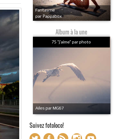
Fantasme
par Pappabox
Album à la une
75 "j'aime" par photo
Ailes par MG67
Suivez fotoloco!