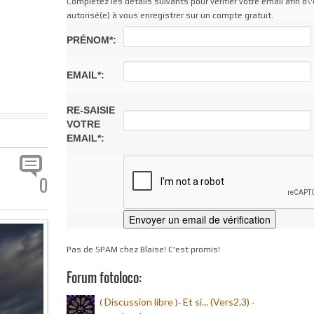
Complétez les détails suivants pour vérifier votre email afin d\'
autorisé(e) à vous enregistrer sur un compte gratuit.
PRÉNOM*:
EMAIL*:
RE-SAISIE
VOTRE
EMAIL*:
0
Pas de SPAM chez Blaise! C'est promis!
Forum fotoloco:
Discussion libre
Et si... (Vers2.3)
(
)-
-