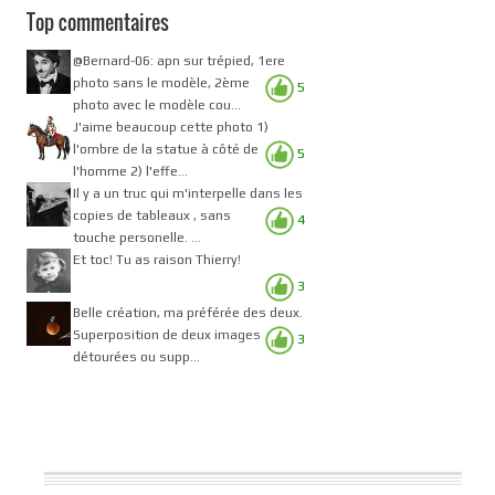
Top commentaires
@Bernard-06: apn sur trépied, 1ere
photo sans le modèle, 2ème
5
photo avec le modèle cou...
J'aime beaucoup cette photo 1)
l'ombre de la statue à côté de
5
l'homme 2) l'effe...
Il y a un truc qui m'interpelle dans les
copies de tableaux , sans
4
touche personelle. ...
Et toc! Tu as raison Thierry!
3
Belle création, ma préférée des deux.
Superposition de deux images
3
détourées ou supp...