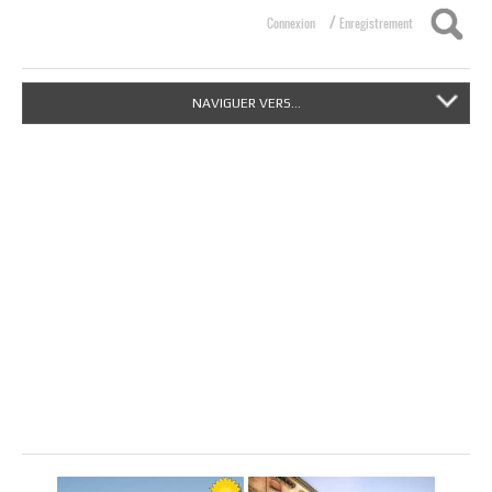
/
Connexion
Enregistrement
NAVIGUER VERS...