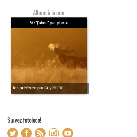
Album à la une
50 "j'aime" par photo
les préférée par Guy28190
Suivez fotoloco!