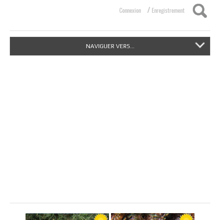
/
Connexion
Enregistrement
NAVIGUER VERS...