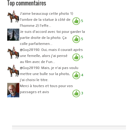
Top commentaires
J'aime beaucoup cette photo 1)
l'ombre de la statue à côté de
5
l'homme 2) l'effe...
Je suis d'accord avec toi pour garder la
partie droite de la photo. Ça
5
colle parfaitemen...
@Guy28190: Oui, mais il courait après
une femelle, alors j'ai pensé
5
au film avec de Fun...
@Guy28190: Mais, je n'ai pas voulu
mettre une bulle sur la photo,
4
j'ai choisi le titre.
Merci à toutes et tous pour vos
passages et avis
3