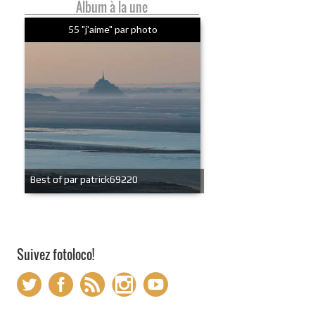
Album à la une
55 "j'aime" par photo
Best of par patrick69220
Suivez fotoloco!