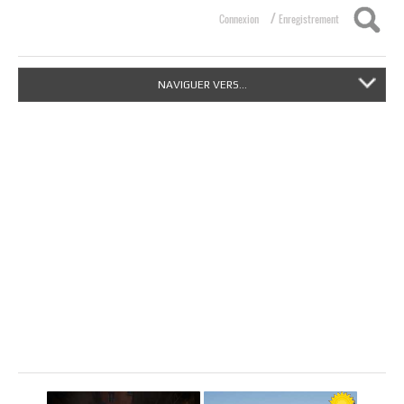
/
Connexion
Enregistrement
NAVIGUER VERS...