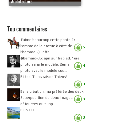
Architecture
Top commentaires
J'aime beaucoup cette photo 1)
l'ombre de la statue à côté de
5
l'homme 2) l'effe...
@Bernard-06: apn sur trépied, 1ere
photo sans le modèle, 2ème
4
photo avec le modèle cou...
Et toc! Tu as raison Thierry!
3
Belle création, ma préférée des deux.
Superposition de deux images
3
détourées ou supp...
BIEN DIT !!
3