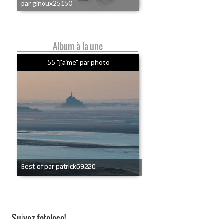
par ginoux25150
Album à la une
55 "j'aime" par photo
Best of par patrick69220
Suivez fotoloco!