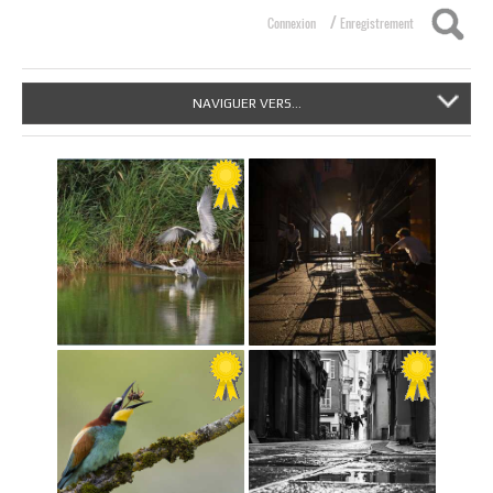
/
Connexion
Enregistrement
NAVIGUER VERS...