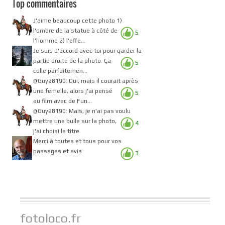
Top commentaires
J'aime beaucoup cette photo 1)
l'ombre de la statue à côté de
5
l'homme 2) l'effe...
Je suis d'accord avec toi pour garder la
partie droite de la photo. Ça
5
colle parfaitemen...
@Guy28190: Oui, mais il courait après
une femelle, alors j'ai pensé
5
au film avec de Fun...
@Guy28190: Mais, je n'ai pas voulu
mettre une bulle sur la photo,
4
j'ai choisi le titre.
Merci à toutes et tous pour vos
passages et avis
3
fotoloco.fr