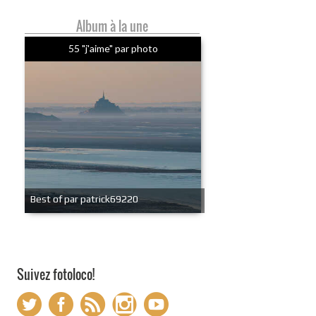
Album à la une
55 "j'aime" par photo
Best of par patrick69220
Suivez fotoloco!