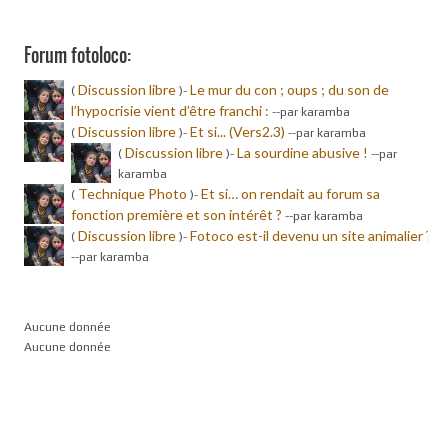
Forum fotoloco:
Discussion libre
Le mur du con ; oups ; du son de
(
)-
l’hypocrisie vient d’être franchi :
-
-par karamba
Discussion libre
Et si... (Vers2.3)
(
)-
-
-par karamba
Discussion libre
La sourdine abusive !
(
)-
-
-par
karamba
Technique Photo
Et si… on rendait au forum sa
(
)-
fonction première et son intérêt ?
-
-par karamba
Discussion libre
Fotoco est-il devenu un site animalier ?
(
)-
-
-par karamba
Aucune donnée
Aucune donnée