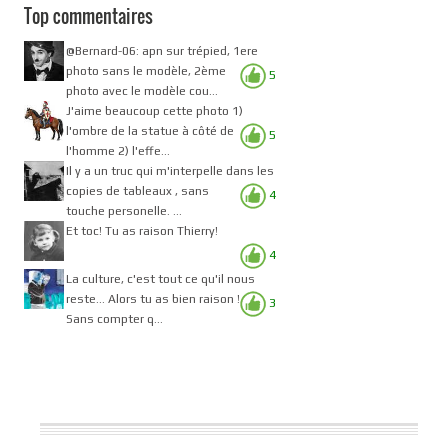
Top commentaires
@Bernard-06: apn sur trépied, 1ere
photo sans le modèle, 2ème
5
photo avec le modèle cou...
J'aime beaucoup cette photo 1)
l'ombre de la statue à côté de
5
l'homme 2) l'effe...
Il y a un truc qui m'interpelle dans les
copies de tableaux , sans
4
touche personelle. ...
Et toc! Tu as raison Thierry!
4
La culture, c'est tout ce qu'il nous
reste... Alors tu as bien raison !
3
Sans compter q...