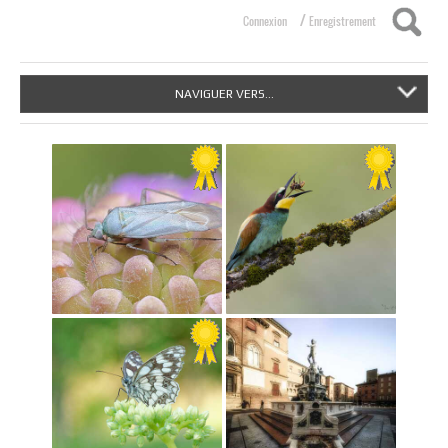
/
Connexion
Enregistrement
NAVIGUER VERS...