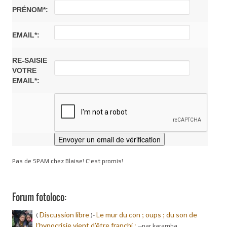
PRÉNOM*:
EMAIL*:
RE-SAISIE
VOTRE
EMAIL*:
Pas de SPAM chez Blaise! C'est promis!
Forum fotoloco:
Discussion libre
Le mur du con ; oups ; du son de
(
)-
l’hypocrisie vient d’être franchi :
-
-par karamba