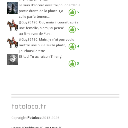
Je suis d'accord avec toi pour garder la
partie droite de la photo. Ça
5
colle parfaitemen...
@Guy28190: Oui, mais il courait après
une femelle, alors j'ai pensé
5
au film avec de Fun...
@Guy28190: Mais, je n'ai pas voulu
mettre une bulle sur la photo,
4
j'ai choisi le titre.
Et toc! Tu as raison Thierry!
3
fotoloco.fr
Copyright
Fotoloco
2013-2026
//
//
//