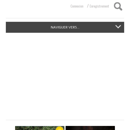
/
Connexion
Enregistrement
NAVIGUER VERS...