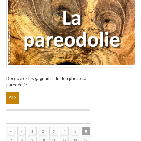
Découvrez les gagnants du défi photo La
pareodolie
PLUS
«
‹
1
2
3
4
5
6
7
8
9
10
11
12
13
14