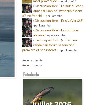
mort provoquée
-
-par Martin33
Discussion libre
Le mur du con ;
(
)-
oups ; du son de l’hypocrisie vient
d’être franchi :
-
-par karamba
Discussion libre
Et si... (Vers2.3)
(
)-
-
-par karamba
Discussion libre
La sourdine
(
)-
abusive !
-
-par karamba
Technique Photo
Et si… on
(
)-
rendait au forum sa fonction
première et son intérêt ?
-
-par karamba
Aucune donnée
Aucune donnée
Fotoduelo