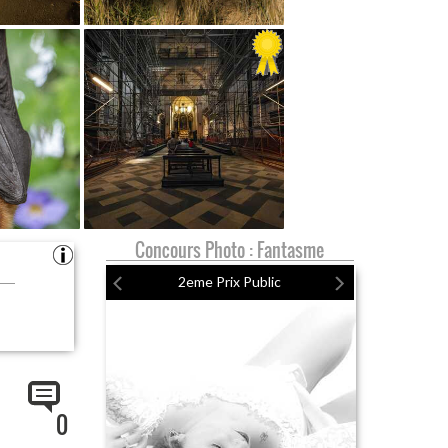
Concours Photo : Fantasme
2eme Prix Public
0