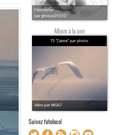
Fantasme
par ginoux25150
Album à la une
75 "j'aime" par photo
Ailes par MG67
Suivez fotoloco!