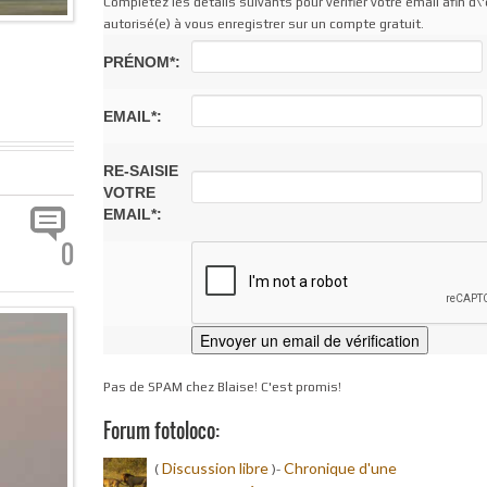
Complétez les détails suivants pour vérifier votre email afin d\'
autorisé(e) à vous enregistrer sur un compte gratuit.
PRÉNOM*:
EMAIL*:
RE-SAISIE
VOTRE
EMAIL*:
0
Pas de SPAM chez Blaise! C'est promis!
Forum fotoloco:
Discussion libre
Chronique d'une
(
)-