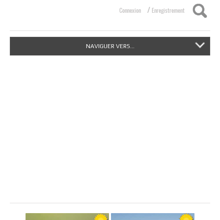
/
Connexion
Enregistrement
NAVIGUER VERS...