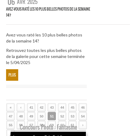
06
AVR
2025
AVEZ-VOUS RATÉ LES 10 PLUS BELLES PHOTOS DE LA SEMAINE
14?
Avez-vous raté les 10 plus belles photos
de la semaine 14?
Retrouvez toutes les plus belles photos
de la galerie pour cette semaine terminée
le 5/04/2025
PLUS
«
‹
41
42
43
44
45
46
47
48
49
50
51
52
53
54
55
56
Concours Photo : Fantasme
57
58
59
60
61
›
»