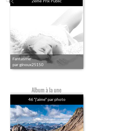
2eme Prix Public
Fantasme
par ginoux25150
Album à la une
46 "j'aime" par photo