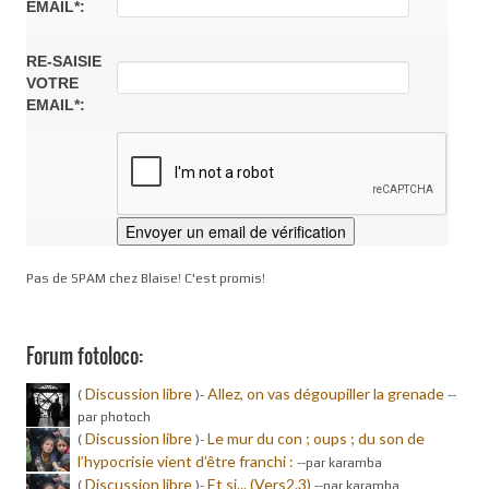
EMAIL*:
RE-SAISIE
VOTRE
EMAIL*:
Pas de SPAM chez Blaise! C'est promis!
Forum fotoloco:
Discussion libre
Allez, on vas dégoupiller la grenade
(
)-
-
-
par photoch
Discussion libre
Le mur du con ; oups ; du son de
(
)-
l’hypocrisie vient d’être franchi :
-
-par karamba
Discussion libre
Et si... (Vers2.3)
(
)-
-
-par karamba