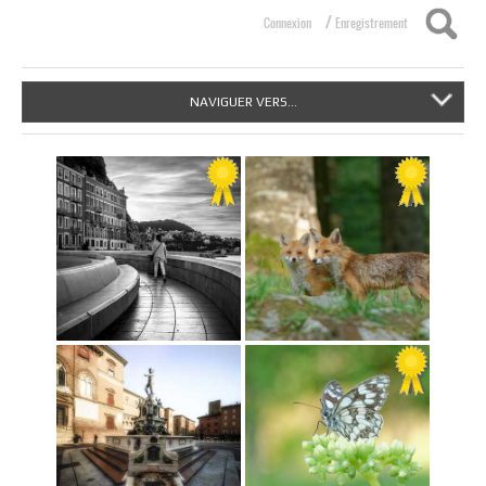
/
Connexion
Enregistrement
NAVIGUER VERS...