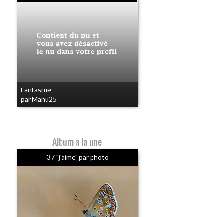
Fantasme
par Manu25
Album à la une
37 "j'aime" par photo