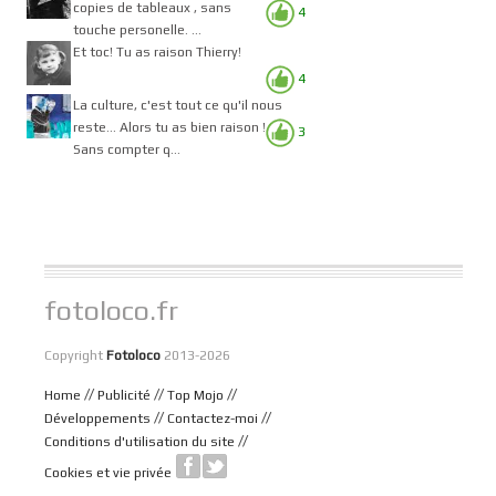
copies de tableaux , sans
4
touche personelle. ...
Et toc! Tu as raison Thierry!
4
La culture, c'est tout ce qu'il nous
reste... Alors tu as bien raison !
3
Sans compter q...
fotoloco.fr
Copyright
Fotoloco
2013-2026
//
//
//
Home
Publicité
Top Mojo
//
//
Développements
Contactez-moi
//
Conditions d'utilisation du site
Cookies et vie privée