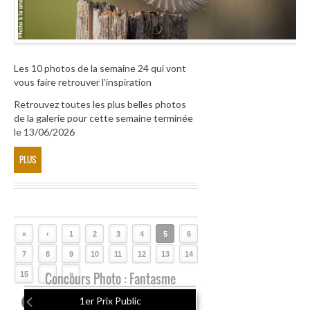
Les 10 photos de la semaine 24 qui vont
vous faire retrouver l’inspiration
Retrouvez toutes les plus belles photos
de la galerie pour cette semaine terminée
le 13/06/2026
PLUS
«
‹
1
2
3
4
5
6
7
8
9
10
11
12
13
14
15
Concours Photo : Fantasme
›
»
1er Prix Public