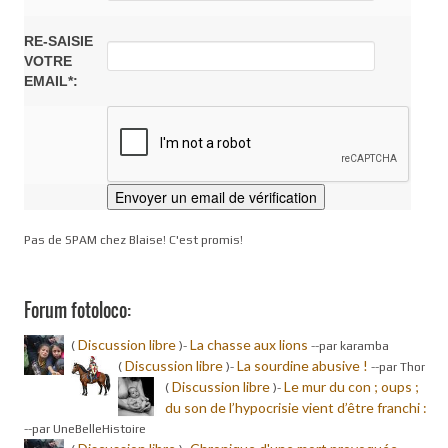
RE-SAISIE
VOTRE
EMAIL*:
Pas de SPAM chez Blaise! C'est promis!
Forum fotoloco:
Discussion libre
La chasse aux lions
(
)-
-
-par karamba
Discussion libre
La sourdine abusive !
(
)-
-
-par Thor
Discussion libre
Le mur du con ; oups ;
(
)-
du son de l’hypocrisie vient d’être franchi :
-
-par UneBelleHistoire