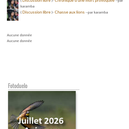
Discussion libre
Chronique d'une mort provoquée
(
)-
-
-par
karamba
Discussion libre
Chasse aux lions
(
)-
-
-par karamba
Aucune donnée
Aucune donnée
Fotoduelo