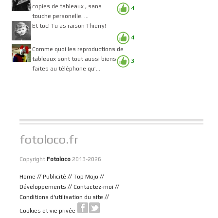
copies de tableaux , sans
4
touche personelle. ...
Et toc! Tu as raison Thierry!
4
Comme quoi les reproductions de
tableaux sont tout aussi biens
3
faites au téléphone qu’...
fotoloco.fr
Copyright
Fotoloco
2013-2026
//
//
//
Home
Publicité
Top Mojo
//
//
Développements
Contactez-moi
//
Conditions d'utilisation du site
Cookies et vie privée