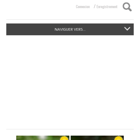
/
Connexion
Enregistrement
NAVIGUER VERS...