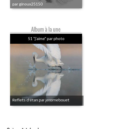
par ginoux25150
Album à la une
51 "j'aime" par photo
Reflets d'étan par jeromebouet