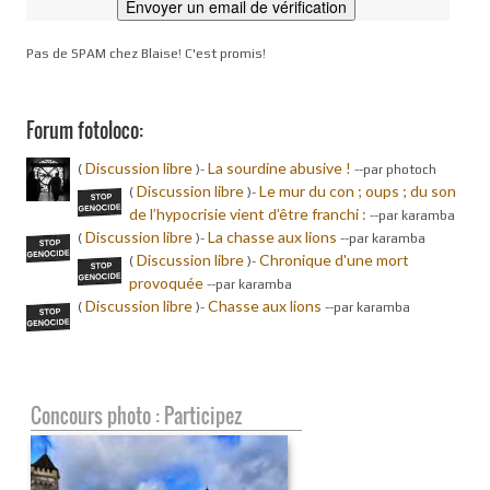
Pas de SPAM chez Blaise! C'est promis!
Forum fotoloco:
Discussion libre
La sourdine abusive !
(
)-
-
-par photoch
Discussion libre
Le mur du con ; oups ; du son
(
)-
de l’hypocrisie vient d’être franchi :
-
-par karamba
Discussion libre
La chasse aux lions
(
)-
-
-par karamba
Discussion libre
Chronique d'une mort
(
)-
provoquée
-
-par karamba
Discussion libre
Chasse aux lions
(
)-
-
-par karamba
Concours photo : Participez