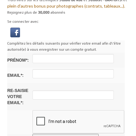
Trois livres sur les techniques
Studio de Rue
et
Strobist
-
GRATUITS!
et
plein d'autres bonus pour photographes (contrats, tableaux...).
Rejoignez plus de
30,000
abonnés
Se connecter avec:
Complétez les détails suivants pour vérifier votre email afin d\'être
autorisé(e) à vous enregistrer sur un compte gratuit.
PRÉNOM*:
EMAIL*:
RE-SAISIE
VOTRE
EMAIL*: