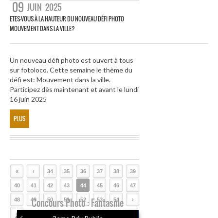
09
JUIN
2025
ETES-VOUS À LA HAUTEUR DU NOUVEAU DÉFI PHOTO
MOUVEMENT DANS LA VILLE?
Un nouveau défi photo est ouvert à tous
sur fotoloco. Cette semaine le thème du
défi est: Mouvement dans la ville.
Participez dès maintenant et avant le lundi
16 juin 2025
PLUS
«
‹
34
35
36
37
38
39
40
41
42
43
44
45
46
47
48
49
Concours Photo : Fantasme
50
51
52
53
54
›
»