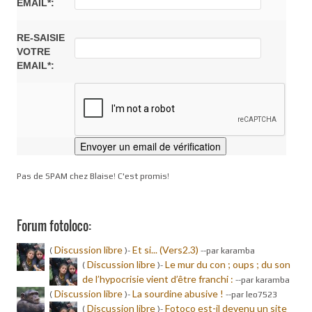
EMAIL*:
RE-SAISIE
VOTRE
EMAIL*:
Pas de SPAM chez Blaise! C'est promis!
Forum fotoloco:
Discussion libre
Et si... (Vers2.3)
(
)-
-
-par karamba
Discussion libre
Le mur du con ; oups ; du son
(
)-
de l’hypocrisie vient d’être franchi :
-
-par karamba
Discussion libre
La sourdine abusive !
(
)-
-
-par leo7523
Discussion libre
Fotoco est-il devenu un site
(
)-