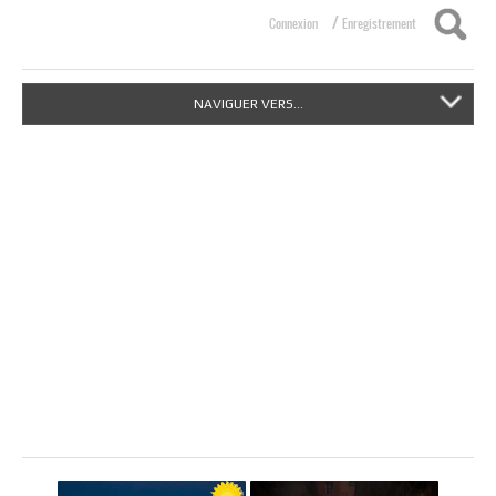
/
Connexion
Enregistrement
NAVIGUER VERS...