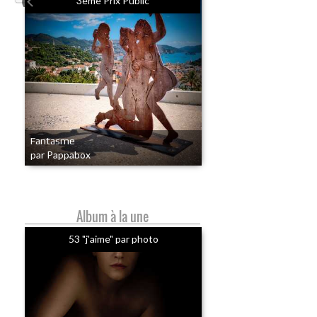
3eme Prix Public
Fantasme
par Pappabox
Album à la une
53 "j'aime" par photo