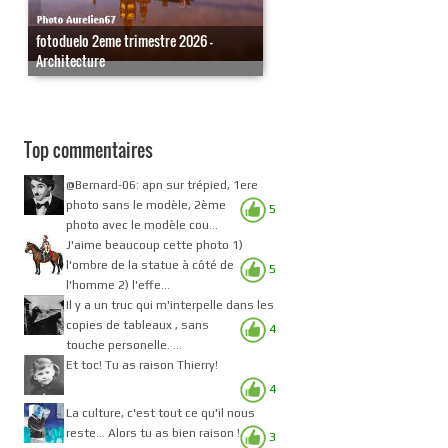
fotoduelo 2eme trimestre 2026 -
Architecture
Top commentaires
@Bernard-06: apn sur trépied, 1ere
photo sans le modèle, 2ème
5
photo avec le modèle cou...
J'aime beaucoup cette photo 1)
l'ombre de la statue à côté de
5
l'homme 2) l'effe...
Il y a un truc qui m'interpelle dans les
copies de tableaux , sans
4
touche personelle. ...
Et toc! Tu as raison Thierry!
4
La culture, c'est tout ce qu'il nous
reste... Alors tu as bien raison !
3