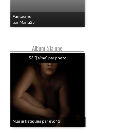
Fantasme
par Manu25
Album à la une
53 "j'aime" par photo
Nus artistiques par eyo19