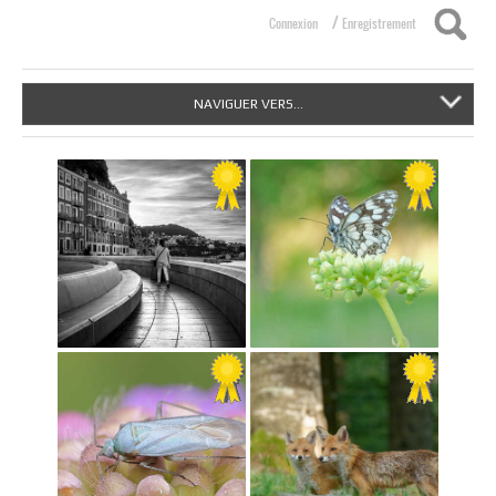
/
Connexion
Enregistrement
NAVIGUER VERS...