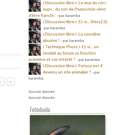
Discussion libre
Le mur du con ;
(
)-
oups ; du son de l’hypocrisie vient
d’être franchi :
-
-par karamba
Discussion libre
Et si... (Vers2.3)
(
)-
-
-par karamba
Discussion libre
La sourdine
(
)-
abusive !
-
-par karamba
Technique Photo
Et si… on
(
)-
rendait au forum sa fonction
première et son intérêt ?
-
-par karamba
Discussion libre
Fotoco est-il
(
)-
devenu un site animalier ?
-
-par
karamba
›
»
Aucune donnée
Aucune donnée
Fotoduelo