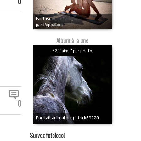
0
Fantasme
par Pappabox
Album à la une
52 "j'aime" par photo
0
Portrait animal par patrick69220
Suivez fotoloco!