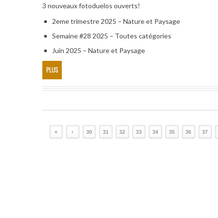
3 nouveaux fotoduelos ouverts!
2eme trimestre 2025 – Nature et Paysage
Semaine #28 2025 – Toutes catégories
Juin 2025 – Nature et Paysage
PLUS
«
‹
30
31
32
33
34
35
36
37