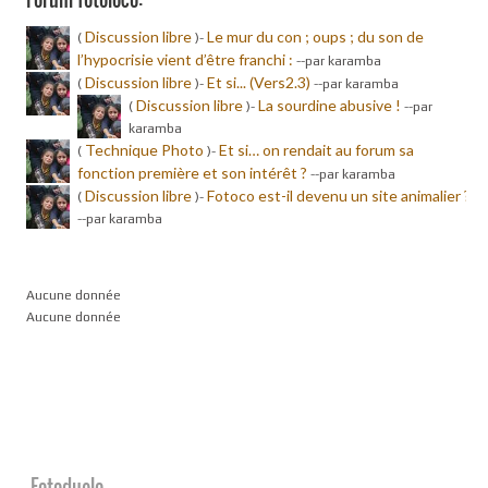
Discussion libre
Le mur du con ; oups ; du son de
(
)-
l’hypocrisie vient d’être franchi :
-
-par karamba
Discussion libre
Et si... (Vers2.3)
(
)-
-
-par karamba
Discussion libre
La sourdine abusive !
(
)-
-
-par
karamba
Technique Photo
Et si… on rendait au forum sa
(
)-
fonction première et son intérêt ?
-
-par karamba
Discussion libre
Fotoco est-il devenu un site animalier ?
(
)-
-
-par karamba
Aucune donnée
Aucune donnée
Fotoduelo