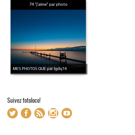
74 "j'aime" par photo
MES PHOTOS QUE par lgdq74
Suivez fotoloco!