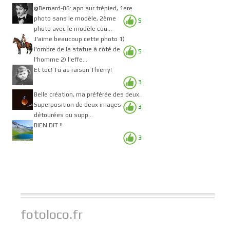
@Bernard-06: apn sur trépied, 1ere
photo sans le modèle, 2ème
5
photo avec le modèle cou...
J'aime beaucoup cette photo 1)
l'ombre de la statue à côté de
5
l'homme 2) l'effe...
Et toc! Tu as raison Thierry!
3
Belle création, ma préférée des deux.
Superposition de deux images
3
détourées ou supp...
BIEN DIT !!
3
fotoloco.fr