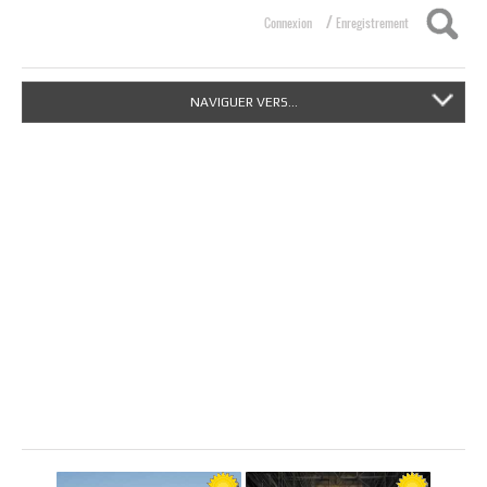
/
Connexion
Enregistrement
NAVIGUER VERS...