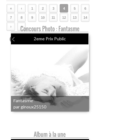
«
‹
1
2
3
4
5
6
7
8
9
10
11
12
13
14
›
Concours Photo : Fantasme
»
2eme Prix Public
Fantasme
par ginoux25150
Album à la une