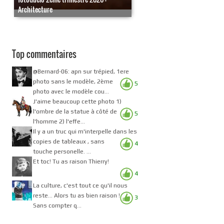
Architecture
Top commentaires
@Bernard-06: apn sur trépied, 1ere
photo sans le modèle, 2ème
5
photo avec le modèle cou...
J'aime beaucoup cette photo 1)
l'ombre de la statue à côté de
5
l'homme 2) l'effe...
Il y a un truc qui m'interpelle dans les
copies de tableaux , sans
4
touche personelle. ...
Et toc! Tu as raison Thierry!
4
La culture, c'est tout ce qu'il nous
reste... Alors tu as bien raison !
3
Sans compter q...