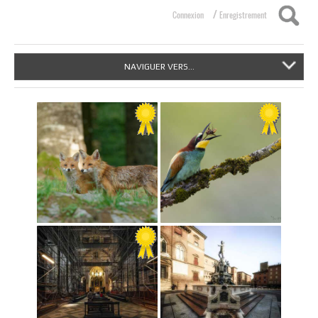
/
Connexion
Enregistrement
NAVIGUER VERS...