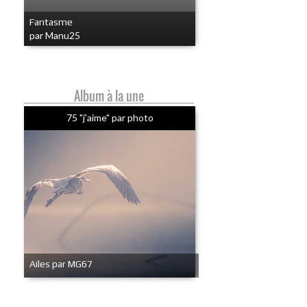
Fantasme
par Manu25
Album à la une
75 "j'aime" par photo
Ailes par MG67