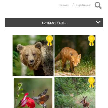
/
Connexion
Enregistrement
NAVIGUER VERS...