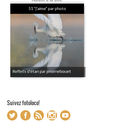
51 "j'aime" par photo
Reflets d'étan par jeromebouet
Suivez fotoloco!