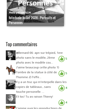
fotoduelo Juillet 2026 - Portraits et
Personnes
Top commentaires
@Bernard-06: apn sur trépied, 1ere
photo sans le modèle, 2ème
5
photo avec le modèle cou...
J'aime beaucoup cette photo 1)
l'ombre de la statue à côté de
5
l'homme 2) l'effe...
Il y a un truc qui m'interpelle dans les
copies de tableaux , sans
4
touche personelle. ...
Et toc! Tu as raison Thierry!
4
Comme quoi les reproductions de