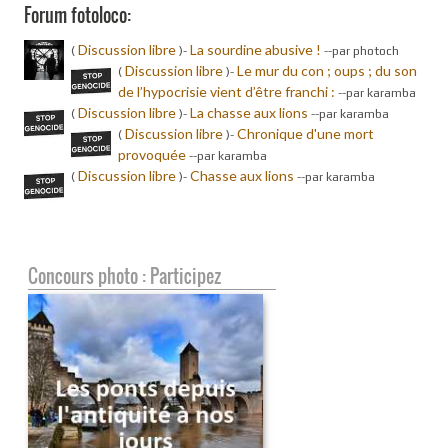
Forum fotoloco:
Discussion libre
La sourdine abusive !
(
)-
-
-par photoch
Discussion libre
Le mur du con ; oups ; du son
(
)-
de l’hypocrisie vient d’être franchi :
-
-par karamba
Discussion libre
La chasse aux lions
(
)-
-
-par karamba
Discussion libre
Chronique d'une mort
(
)-
provoquée
-
-par karamba
Discussion libre
Chasse aux lions
(
)-
-
-par karamba
Concours photo : Participez