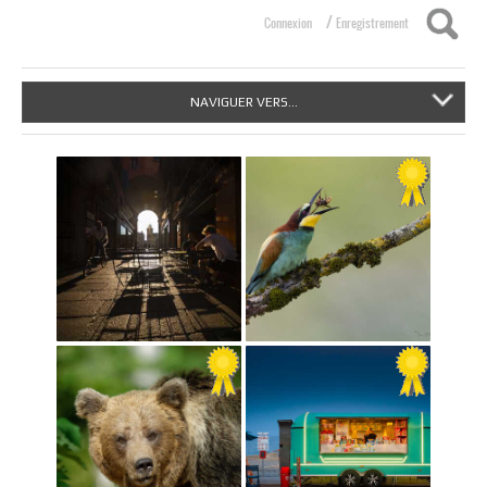
/
Connexion
Enregistrement
NAVIGUER VERS...