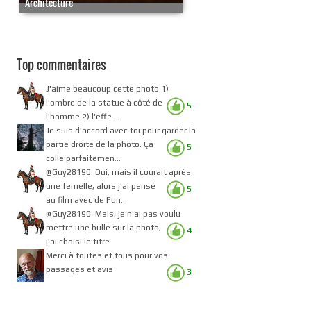
Architecture
Top commentaires
J'aime beaucoup cette photo 1)
l'ombre de la statue à côté de
5
l'homme 2) l'effe...
Je suis d'accord avec toi pour garder la
partie droite de la photo. Ça
5
colle parfaitemen...
@Guy28190: Oui, mais il courait après
une femelle, alors j'ai pensé
5
au film avec de Fun...
@Guy28190: Mais, je n'ai pas voulu
mettre une bulle sur la photo,
4
j'ai choisi le titre.
Merci à toutes et tous pour vos
passages et avis
3