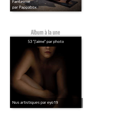
Fantasme
par Pappabox
Album à la une
53 "j'aime" par photo
Nus artistiques par eyo19