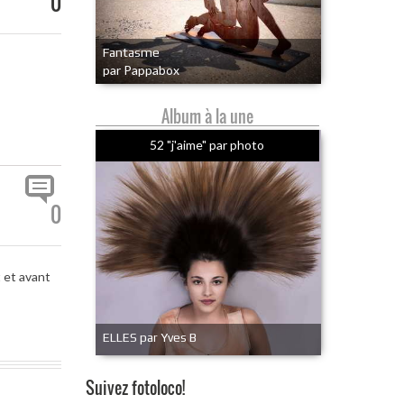
0
Fantasme
par Pappabox
Album à la une
52 "j'aime" par photo
0
 et avant
ELLES par Yves B
Suivez fotoloco!