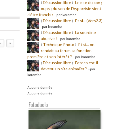
Discussion libre
Le mur du con ;
(
)-
oups ; du son de l’hypocrisie vient
d’être franchi :
-
-par karamba
Discussion libre
Et si... (Vers2.3)
(
)-
-
-par karamba
Discussion libre
La sourdine
(
)-
abusive !
-
-par karamba
›
»
Technique Photo
Et si… on
(
)-
rendait au forum sa fonction
première et son intérêt ?
-
-par karamba
Discussion libre
Fotoco est-il
(
)-
devenu un site animalier ?
-
-par
karamba
Aucune donnée
Aucune donnée
Fotoduelo