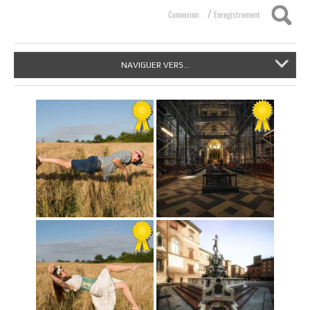
/
Connexion
Enregistrement
NAVIGUER VERS...