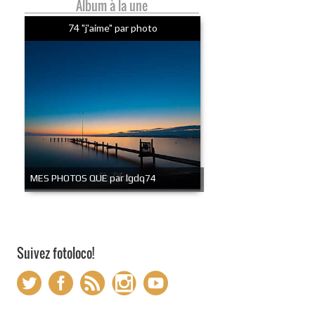
Album à la une
74 "j'aime" par photo
MES PHOTOS QUE par lgdq74
Suivez fotoloco!