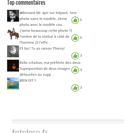
Top commentaires
@Bernard-06: apn sur trépied, 1ere
photo sans le modèle, 2ème
5
photo avec le modèle cou...
J'aime beaucoup cette photo 1)
l'ombre de la statue à côté de
5
l'homme 2) l'effe...
Et toc! Tu as raison Thierry!
3
Belle création, ma préférée des deux.
Superposition de deux images
3
détourées ou supp...
BIEN DIT !!
3
fotoloco.fr