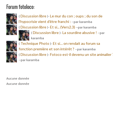
Forum fotoloco:
Discussion libre
Le mur du con ; oups ; du son de
(
)-
l’hypocrisie vient d’être franchi :
-
-par karamba
Discussion libre
Et si... (Vers2.3)
(
)-
-
-par karamba
Discussion libre
La sourdine abusive !
(
)-
-
-par
karamba
Technique Photo
Et si… on rendait au forum sa
(
)-
fonction première et son intérêt ?
-
-par karamba
Discussion libre
Fotoco est-il devenu un site animalier ?
(
)-
-
-par karamba
Aucune donnée
Aucune donnée