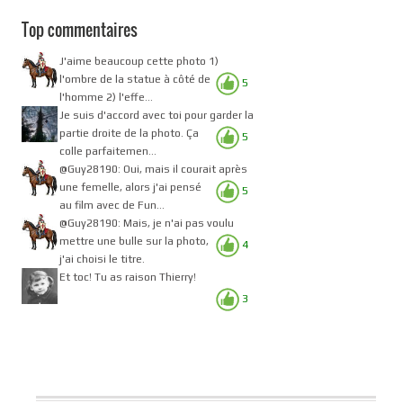
Top commentaires
J'aime beaucoup cette photo 1)
l'ombre de la statue à côté de
5
l'homme 2) l'effe...
Je suis d'accord avec toi pour garder la
partie droite de la photo. Ça
5
colle parfaitemen...
@Guy28190: Oui, mais il courait après
une femelle, alors j'ai pensé
5
au film avec de Fun...
@Guy28190: Mais, je n'ai pas voulu
mettre une bulle sur la photo,
4
j'ai choisi le titre.
Et toc! Tu as raison Thierry!
3