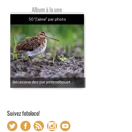
Album à la une
50 "j'aime" par photo
Bécassine des par jeromebouet
Suivez fotoloco!