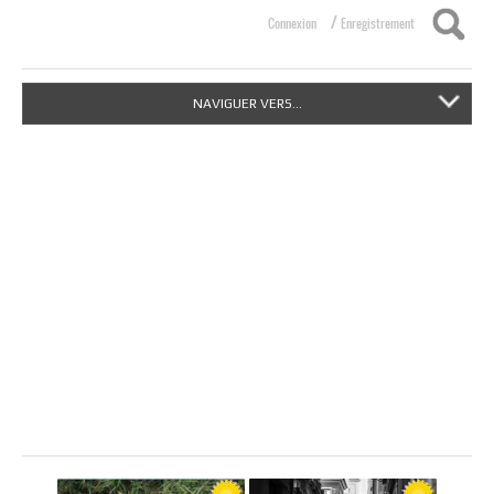
/
Connexion
Enregistrement
NAVIGUER VERS...