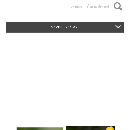
/
Connexion
Enregistrement
NAVIGUER VERS...