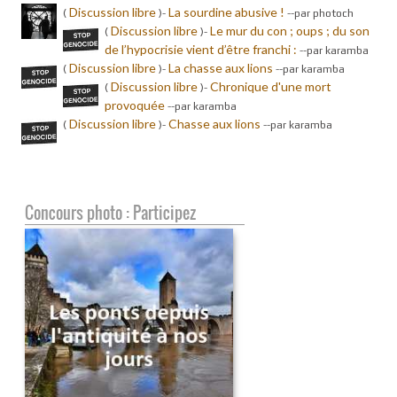
Discussion libre
La sourdine abusive !
(
)-
-
-par photoch
Discussion libre
Le mur du con ; oups ; du son
(
)-
de l’hypocrisie vient d’être franchi :
-
-par karamba
Discussion libre
La chasse aux lions
(
)-
-
-par karamba
Discussion libre
Chronique d'une mort
(
)-
provoquée
-
-par karamba
Discussion libre
Chasse aux lions
(
)-
-
-par karamba
Concours photo : Participez