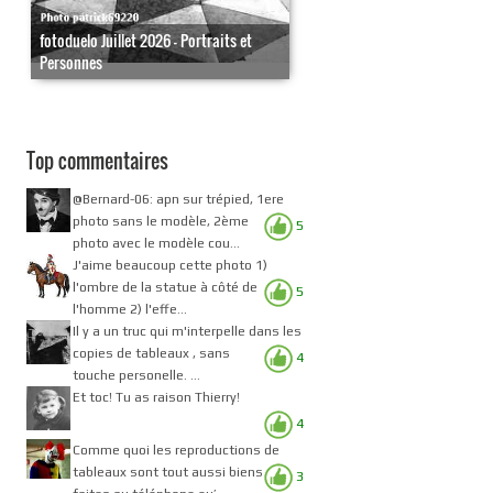
fotoduelo Juillet 2026 - Portraits et
Personnes
Top commentaires
@Bernard-06: apn sur trépied, 1ere
photo sans le modèle, 2ème
5
photo avec le modèle cou...
J'aime beaucoup cette photo 1)
l'ombre de la statue à côté de
5
l'homme 2) l'effe...
Il y a un truc qui m'interpelle dans les
copies de tableaux , sans
4
touche personelle. ...
Et toc! Tu as raison Thierry!
4
Comme quoi les reproductions de
tableaux sont tout aussi biens
3