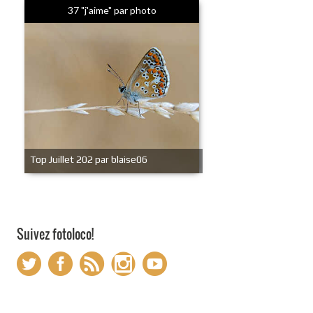
37 "j'aime" par photo
Top Juillet 202 par blaise06
Suivez fotoloco!