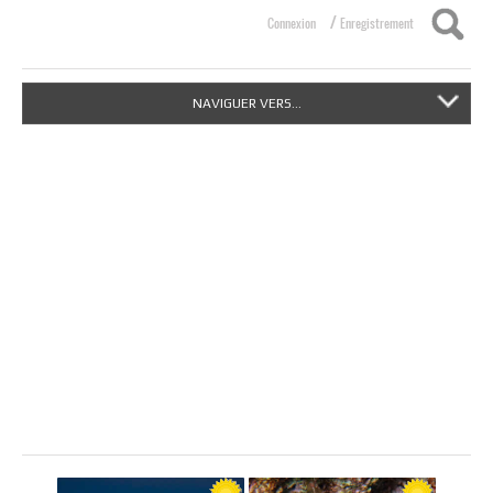
/
Connexion
Enregistrement
NAVIGUER VERS...