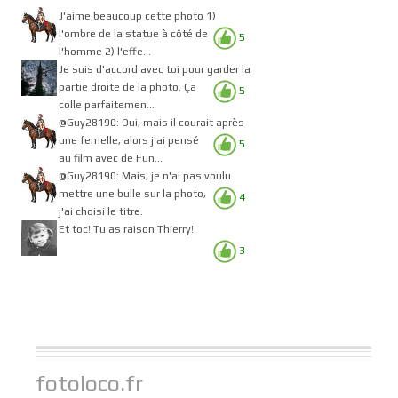
J'aime beaucoup cette photo 1)
l'ombre de la statue à côté de
5
l'homme 2) l'effe...
Je suis d'accord avec toi pour garder la
partie droite de la photo. Ça
5
colle parfaitemen...
@Guy28190: Oui, mais il courait après
une femelle, alors j'ai pensé
5
au film avec de Fun...
@Guy28190: Mais, je n'ai pas voulu
mettre une bulle sur la photo,
4
j'ai choisi le titre.
Et toc! Tu as raison Thierry!
3
fotoloco.fr