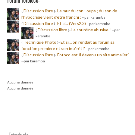
Forum fotoloco:
Discussion libre
Le mur du con ; oups ; du son de
(
)-
l’hypocrisie vient d’être franchi :
-
-par karamba
Discussion libre
Et si... (Vers2.3)
(
)-
-
-par karamba
Discussion libre
La sourdine abusive !
(
)-
-
-par
karamba
Technique Photo
Et si… on rendait au forum sa
(
)-
fonction première et son intérêt ?
-
-par karamba
Discussion libre
Fotoco est-il devenu un site animalier ?
(
)-
-
-par karamba
Aucune donnée
Aucune donnée