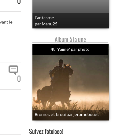
0
Fantasme
vant le
par Manu25
Album à la une
48 "j'aime" par photo
0
Brumes et broui par jeromebouet
Suivez fotoloco!