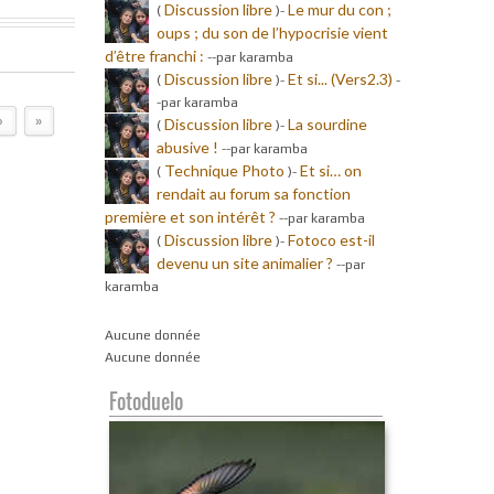
Discussion libre
Le mur du con ;
(
)-
oups ; du son de l’hypocrisie vient
d’être franchi :
-
-par karamba
Discussion libre
Et si... (Vers2.3)
(
)-
-
-par karamba
Discussion libre
La sourdine
›
»
(
)-
abusive !
-
-par karamba
Technique Photo
Et si… on
(
)-
rendait au forum sa fonction
première et son intérêt ?
-
-par karamba
Discussion libre
Fotoco est-il
(
)-
devenu un site animalier ?
-
-par
karamba
Aucune donnée
Aucune donnée
Fotoduelo