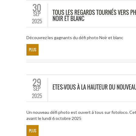
30
TOUS LES REGARDS TOURNÉS VERS PH
SEP
NOIR ET BLANC
2025
Découvrez les gagnants du défi photo Noir et blanc
PLUS
29
ETES-VOUS À LA HAUTEUR DU NOUVEA
SEP
2025
Un nouveau défi photo est ouvert à tous sur fotoloco. Cet
avant le lundi 6 octobre 2025
PLUS