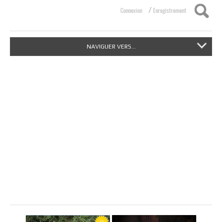
/
Connexion
Enregistrement
NAVIGUER VERS...