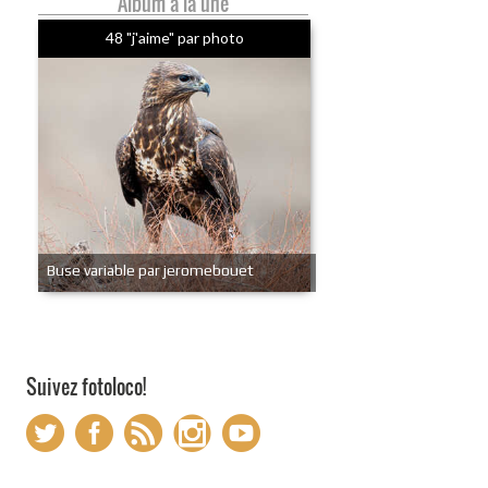
Album à la une
48 "j'aime" par photo
Buse variable par jeromebouet
Suivez fotoloco!