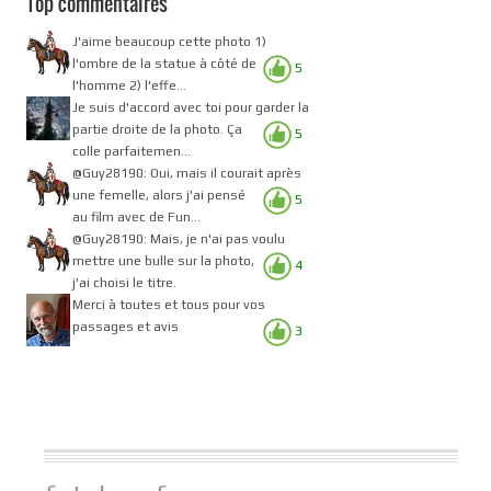
Top commentaires
J'aime beaucoup cette photo 1)
l'ombre de la statue à côté de
5
l'homme 2) l'effe...
Je suis d'accord avec toi pour garder la
partie droite de la photo. Ça
5
colle parfaitemen...
@Guy28190: Oui, mais il courait après
une femelle, alors j'ai pensé
5
au film avec de Fun...
@Guy28190: Mais, je n'ai pas voulu
mettre une bulle sur la photo,
4
j'ai choisi le titre.
Merci à toutes et tous pour vos
passages et avis
3