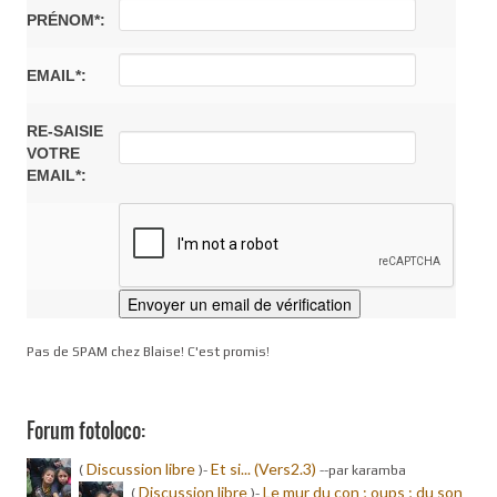
PRÉNOM*:
EMAIL*:
RE-SAISIE
VOTRE
EMAIL*:
Pas de SPAM chez Blaise! C'est promis!
Forum fotoloco:
Discussion libre
Et si... (Vers2.3)
(
)-
-
-par karamba
Discussion libre
Le mur du con ; oups ; du son
(
)-