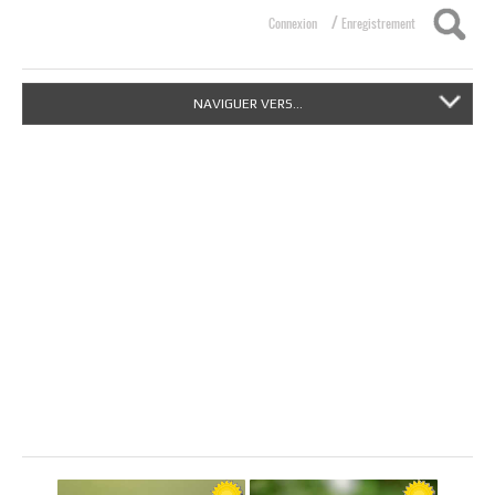
/
Connexion
Enregistrement
NAVIGUER VERS...