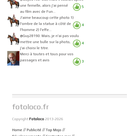
une femelle, alors j'ai pensé
5
au film avec de Fun...
J'aime beaucoup cette photo 1)
l'ombre de la statue à côté de
4
l'homme 2) l'effe...
@Guy28190: Mais, je n'ai pas voulu
mettre une bulle sur la photo,
4
j'ai choisi le titre.
Merci à toutes et tous pour vos
passages et avis
3
fotoloco.fr
Copyright
Fotoloco
2013-2026
//
//
//
Home
Publicité
Top Mojo
//
//