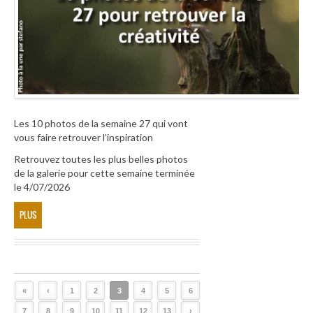
Les 10 photos de la semaine 27 qui vont
vous faire retrouver l’inspiration
Retrouvez toutes les plus belles photos
de la galerie pour cette semaine terminée
le 4/07/2026
PLUS
«
‹
1
2
3
4
5
6
7
8
9
10
11
12
13
›