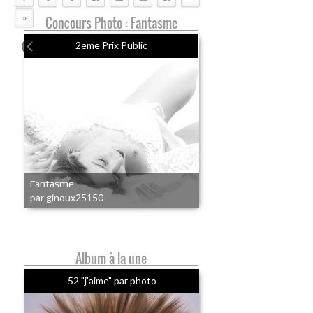
»
Concours Photo : Fantasme
2eme Prix Public
Fantasme
par ginoux25150
Album à la une
52 "j'aime" par photo