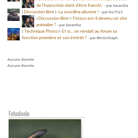
de l’hypocrisie vient d’être franchi :
-
-par karamba
Discussion libre
La sourdine abusive !
(
)-
-
-par leo7523
Discussion libre
Fotoco est-il devenu un site
(
)-
animalier ?
-
-par karamba
Technique Photo
Et si… on rendait au forum sa
(
)-
fonction première et son intérêt ?
-
-par MisterDiaph
Aucune donnée
Aucune donnée
Fotoduelo