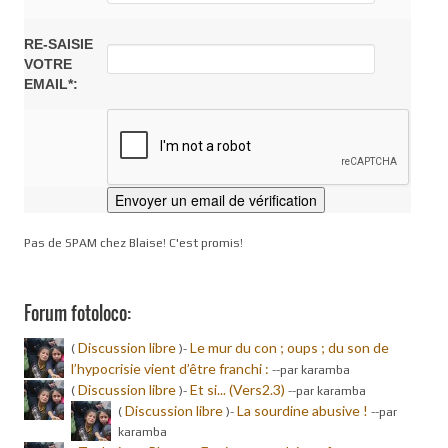
RE-SAISIE
VOTRE
EMAIL*:
Pas de SPAM chez Blaise! C'est promis!
Forum fotoloco:
Discussion libre
Le mur du con ; oups ; du son de
(
)-
l’hypocrisie vient d’être franchi :
-
-par karamba
Discussion libre
Et si... (Vers2.3)
(
)-
-
-par karamba
Discussion libre
La sourdine abusive !
(
)-
-
-par
karamba