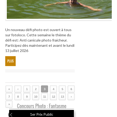
Un nouveau défi photo est ouvert à tous
sur fotoloco. Cette semaine le thème du
défi est: Anti canicule photo fraicheur.
Participez dès maintenant et avant le lundi
13 juillet 2026
PLUS
«
‹
1
2
3
4
5
6
7
8
9
10
11
12
13
›
»
Concours Photo : Fantasme
1er Prix Public