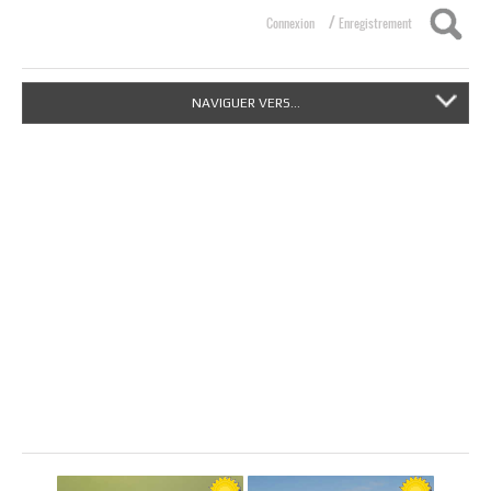
/
Connexion
Enregistrement
NAVIGUER VERS...