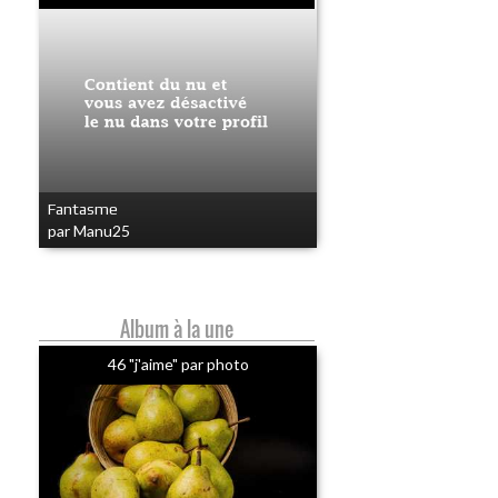
Fantasme
par Manu25
Album à la une
46 "j'aime" par photo