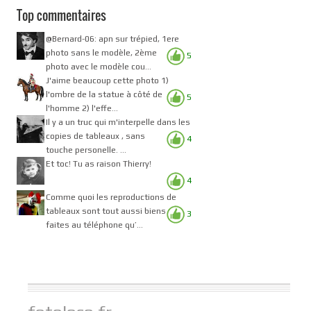
Top commentaires
@Bernard-06: apn sur trépied, 1ere
photo sans le modèle, 2ème
5
photo avec le modèle cou...
J'aime beaucoup cette photo 1)
l'ombre de la statue à côté de
5
l'homme 2) l'effe...
Il y a un truc qui m'interpelle dans les
copies de tableaux , sans
4
touche personelle. ...
Et toc! Tu as raison Thierry!
4
Comme quoi les reproductions de
tableaux sont tout aussi biens
3
faites au téléphone qu’...