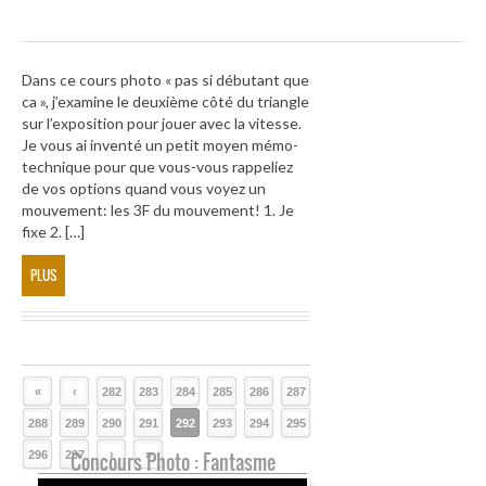
Dans ce cours photo « pas si débutant que
ca », j’examine le deuxième côté du triangle
sur l’exposition pour jouer avec la vitesse.
Je vous ai inventé un petit moyen mémo-
technique pour que vous-vous rappeliez
de vos options quand vous voyez un
mouvement: les 3F du mouvement! 1. Je
fixe 2. […]
PLUS
«
‹
282
283
284
285
286
287
288
289
290
291
292
293
294
295
296
297
Concours Photo : Fantasme
›
»