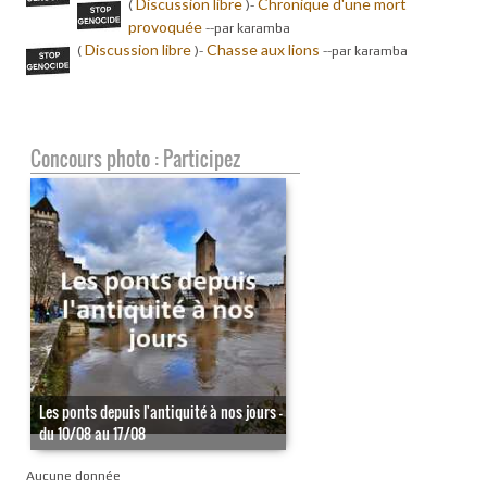
Discussion libre
Chronique d'une mort
(
)-
provoquée
-
-par karamba
Discussion libre
Chasse aux lions
(
)-
-
-par karamba
Concours photo : Participez
Les ponts depuis l'antiquité à nos jours -
du 10/08 au 17/08
Aucune donnée