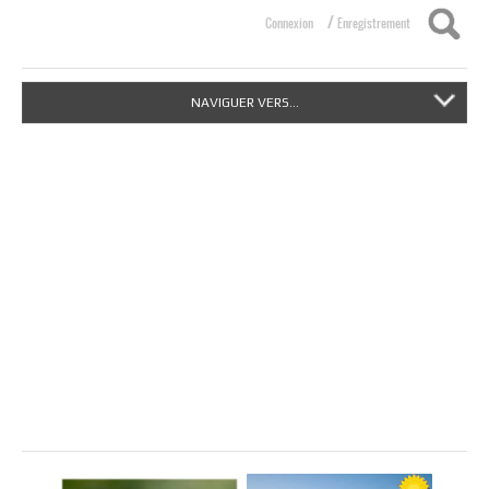
/
Connexion
Enregistrement
NAVIGUER VERS...