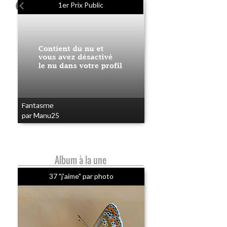
1er Prix Public
Fantasme
par Manu25
Album à la une
37 "j'aime" par photo