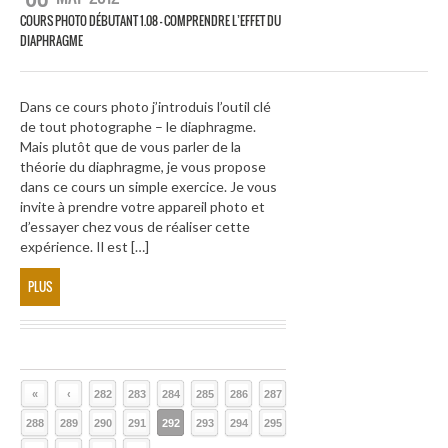
COURS PHOTO DÉBUTANT 1.08 – COMPRENDRE L’EFFET DU
DIAPHRAGME
Dans ce cours photo j’introduis l’outil clé
de tout photographe – le diaphragme.
Mais plutôt que de vous parler de la
théorie du diaphragme, je vous propose
dans ce cours un simple exercice. Je vous
invite à prendre votre appareil photo et
d’essayer chez vous de réaliser cette
expérience. Il est […]
PLUS
«
‹
282
283
284
285
286
287
288
289
290
291
292
293
294
295