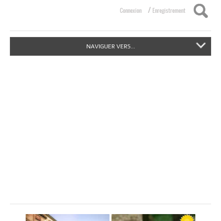
/
Connexion
Enregistrement
NAVIGUER VERS...