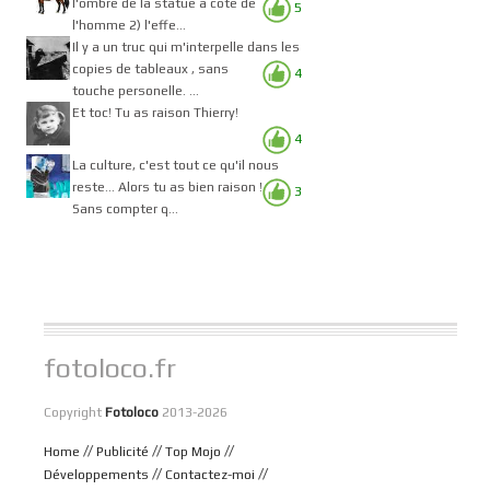
l'ombre de la statue à côté de
5
l'homme 2) l'effe...
Il y a un truc qui m'interpelle dans les
copies de tableaux , sans
4
touche personelle. ...
Et toc! Tu as raison Thierry!
4
La culture, c'est tout ce qu'il nous
reste... Alors tu as bien raison !
3
Sans compter q...
fotoloco.fr
Copyright
Fotoloco
2013-2026
//
//
//
Home
Publicité
Top Mojo
//
//
Développements
Contactez-moi