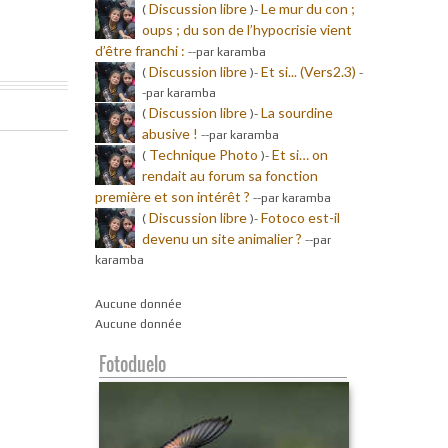
Discussion libre
Le mur du con ;
(
)-
oups ; du son de l’hypocrisie vient
d’être franchi :
-
-par karamba
Discussion libre
Et si... (Vers2.3)
(
)-
-
-par karamba
Discussion libre
La sourdine
(
)-
abusive !
-
-par karamba
Technique Photo
Et si… on
(
)-
rendait au forum sa fonction
première et son intérêt ?
-
-par karamba
Discussion libre
Fotoco est-il
(
)-
devenu un site animalier ?
-
-par
karamba
Aucune donnée
Aucune donnée
Fotoduelo