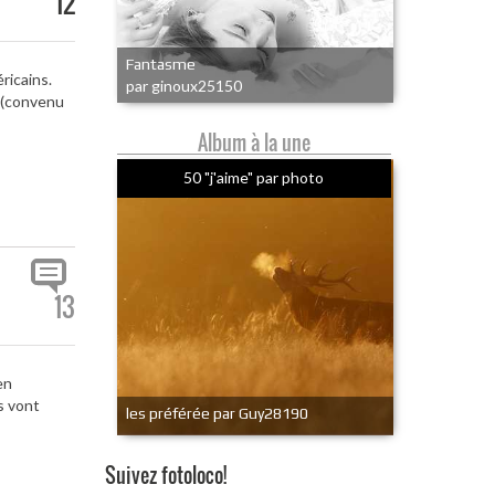
12
Fantasme
ricains.
par ginoux25150
e (convenu
Album à la une
50 "j'aime" par photo
13
en
s vont
les préférée par Guy28190
Suivez fotoloco!