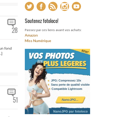
Soutenez fotoloco!
28
Passez par ces liens avant vos achats:
Amazon
Miss Numérique
 un fond
…]
51