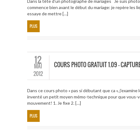
Dans la tête d’un photographe de mariages Je suis photog
commence bien avant le début du mariage: je repère les lieu
essaye de mettre […]
PLUS
12
COURS PHOTO GRATUIT 1.09 – CAPTU
MAI
2012
Dans ce cours photo « pas si débutant que ca », j’examine l
inventé un petit moyen mémo-technique pour que vous-vo
mouvement! 1. Je fixe 2. […]
PLUS