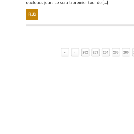
quelques jours ce sera la premier tour de […]
PLUS
«
‹
282
283
284
285
286